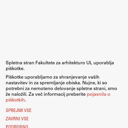
Zaključna dela
Razvojno sodelovanje in humanitarna pomoč
Založništvo
FA–ZA
Spletna stran Fakultete za arhitekturo UL uporablja
piškotke.
Zbirke
Piškotke uporabljamo za shranjevanje vaših
Publikacije
nastavitev in za spremljanje obiska. Nujne, ki so
potrebni za nemoteno delovanje spletne strani, smo
že naložili. Za več informacij preberite
pojasnila o
AR – Arhitektura, raziskovanje
piškotkih
.
Igra ustvarjalnosti
SPREJMI VSE
ZAVRNI VSE
PODROBNO