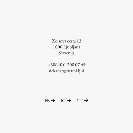
Raziskovalni projekti
Dosežki
Inštituti
Svetlobni LAB
Zoisova cesta 12
1000
Ljubljana
Slovenija
Delo
+386 (0)1 200 07 49
dekanat@fa.uni-lj.si
Seminarji
Seminarske teme
Gostujoči profesor
FB
IG
YT
Delavnice
Študentski projekti
Ekskurzije
Natečaji