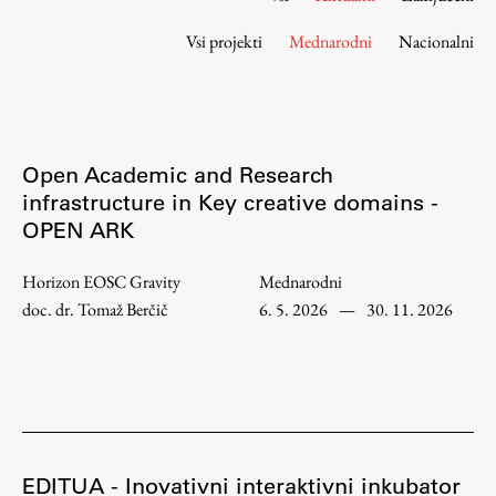
Osebje
Vsi projekti
Mednarodni
Nacionalni
Organiziranost
Alumni
Knjižnica
Mednarodno sodelovanje
Open Academic and Research
Članstva v združenjih
infrastructure in Key creative domains -
Konzorciji
OPEN ARK
Tržna dejavnost
Kontakti
Horizon EOSC Gravity
Mednarodni
doc. dr. Tomaž Berčič
6. 5. 2026
—
30. 11. 2026
Intranet UL FA
Intranet UL
Osebni portal FIORI
Spletni arhiv DEPO
EDITUA - Inovativni interaktivni inkubator