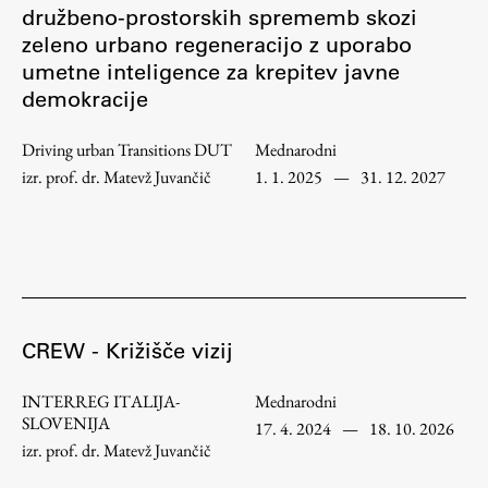
družbeno-prostorskih sprememb skozi
zeleno urbano regeneracijo z uporabo
Študij
umetne inteligence za krepitev javne
demokracije
Predstavitev študija
Driving urban Transitions DUT
Mednarodni
Študentske informacije
izr. prof. dr. Matevž Juvančič
1. 1. 2025
—
31. 12. 2027
Urniki
Študijski programi
Predmeti
Izbirni moduli EMŠA
Vpis
CREW - Križišče vizij
Zaključek študija
Mednarodne izmenjave
INTERREG ITALIJA-
Mednarodni
Študijske prakse
SLOVENIJA
17. 4. 2024
—
18. 10. 2026
izr. prof. dr. Matevž Juvančič
Spletna učilnica