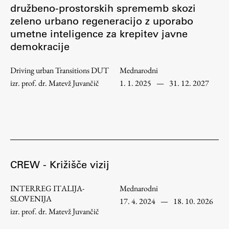
družbeno-prostorskih sprememb skozi
zeleno urbano regeneracijo z uporabo
Študij
umetne inteligence za krepitev javne
demokracije
Predstavitev študija
Driving urban Transitions DUT
Mednarodni
Študentske informacije
izr. prof. dr. Matevž Juvančič
1. 1. 2025
—
31. 12. 2027
Urniki
Študijski programi
Predmeti
Izbirni moduli EMŠA
Vpis
CREW - Križišče vizij
Zaključek študija
Mednarodne izmenjave
INTERREG ITALIJA-
Mednarodni
Študijske prakse
SLOVENIJA
17. 4. 2024
—
18. 10. 2026
izr. prof. dr. Matevž Juvančič
Spletna učilnica