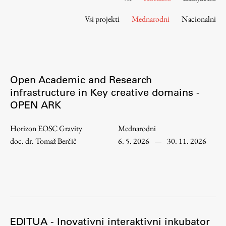
Osebje
Vsi projekti
Mednarodni
Nacionalni
Organiziranost
Alumni
Knjižnica
Mednarodno sodelovanje
Open Academic and Research
Članstva v združenjih
infrastructure in Key creative domains -
Konzorciji
OPEN ARK
Tržna dejavnost
Kontakti
Horizon EOSC Gravity
Mednarodni
doc. dr. Tomaž Berčič
6. 5. 2026
—
30. 11. 2026
Intranet UL FA
Intranet UL
Osebni portal FIORI
Spletni arhiv DEPO
EDITUA - Inovativni interaktivni inkubator