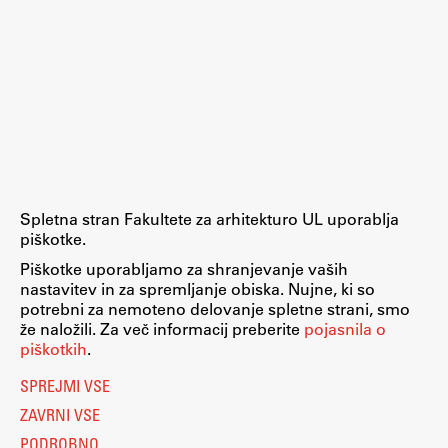
Zaključna dela
Razvojno sodelovanje in humanitarna pomoč
Založništvo
FA–ZA
Spletna stran Fakultete za arhitekturo UL uporablja
piškotke.
Zbirke
Piškotke uporabljamo za shranjevanje vaših
Publikacije
nastavitev in za spremljanje obiska. Nujne, ki so
potrebni za nemoteno delovanje spletne strani, smo
že naložili. Za več informacij preberite
pojasnila o
AR – Arhitektura, raziskovanje
piškotkih
.
Igra ustvarjalnosti
SPREJMI VSE
ZAVRNI VSE
PODROBNO