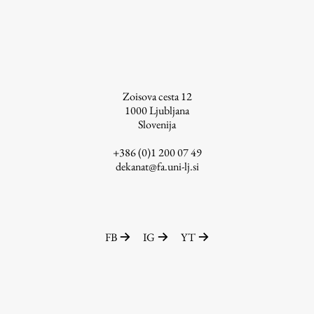
Raziskovalni projekti
Dosežki
Inštituti
Svetlobni LAB
Zoisova cesta 12
1000
Ljubljana
Slovenija
Delo
+386 (0)1 200 07 49
dekanat@fa.uni-lj.si
Seminarji
Seminarske teme
Gostujoči profesor
FB
IG
YT
Delavnice
Študentski projekti
Ekskurzije
Natečaji