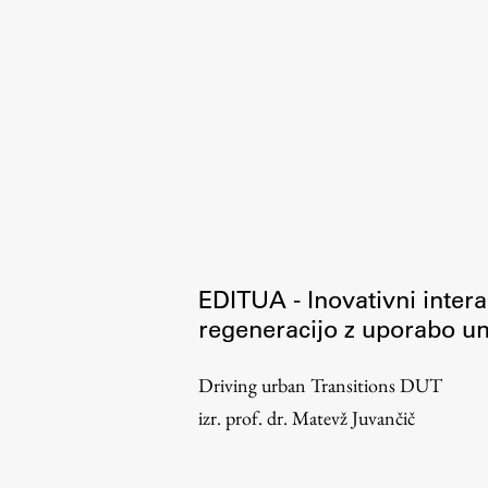
Organiziranost
Alumni
Knjižnica
Mednarodno sodelovanje
Članstva v združenjih
Konzorciji
Tržna dejavnost
Kontakti
EDITUA - Inovativni inter
Intranet UL FA
regeneracijo z uporabo um
Intranet UL
Driving urban Transitions DUT
Osebni portal FIORI
izr. prof. dr. Matevž Juvančič
Spletni arhiv DEPO