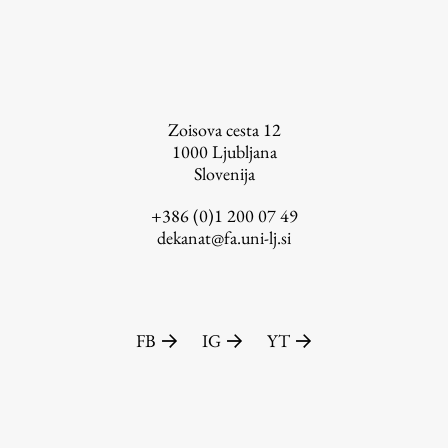
Založništvo
Zoisova cesta 12
1000
Ljubljana
Slovenija
FA–ZA
+386 (0)1 200 07 49
Zbirke
dekanat@fa.uni-lj.si
Publikacije
AR – Arhitektura, raziskovanje
FB
IG
YT
Igra ustvarjalnosti