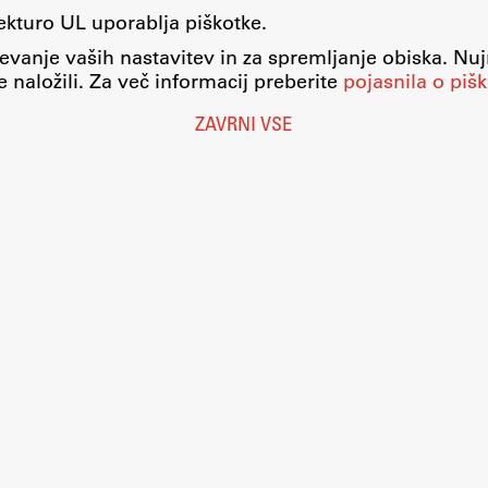
tekturo UL uporablja piškotke.
evanje vaših nastavitev in za spremljanje obiska. Nu
 naložili. Za več informacij preberite
pojasnila o pišk
ZAVRNI VSE
Nastavitve piškotkov
O piškotkih
Pravno obvestilo
Varstvo osebnih podatkov
Katalog informacij javnega značaja
Dostopnost
Računalništvo