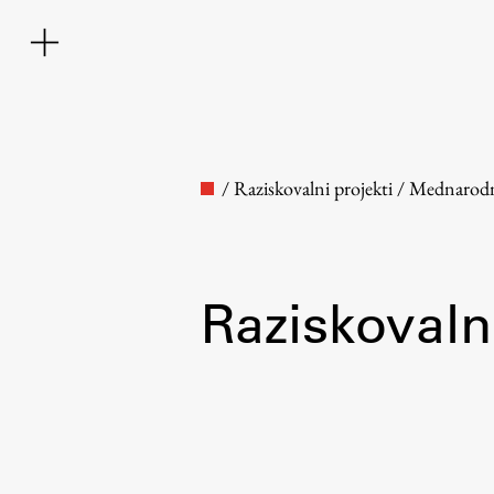
/
Raziskovalni projekti
/
Mednarod
Raziskovalni
Fakulteta
O fakulteti
Osebje