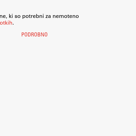
jne, ki so potrebni za nemoteno
otkih
.
PODROBNO