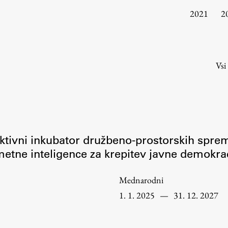
Urniki
2021
2
Študijski programi
Predmeti
Izbirni moduli EMŠA
Vsi
Vpis
Zaključek študija
Mednarodne izmenjave
Študijske prakse
aktivni inkubator družbeno-prostorskih spr
Spletna učilnica
etne inteligence za krepitev javne demokra
ŠIS (SI)
Mednarodni
ŠIS (EN)
1. 1. 2025
—
31. 12. 2027