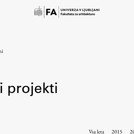
ni
 projekti
Študij
Predstavitev študija
Študentske informacije
Vsa leta
2015
2