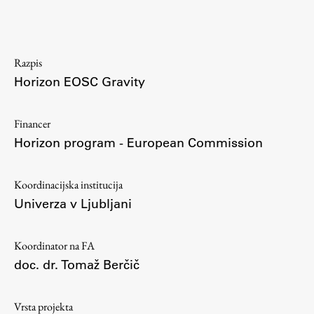
Osebje
Organiziranost
Alumni
Razpis
Knjižnica
Horizon EOSC Gravity
Mednarodno sodelovanje
Članstva v združenjih
Financer
Konzorciji
Horizon program - European Commission
Tržna dejavnost
Kontakti
Koordinacijska institucija
Univerza v Ljubljani
Intranet UL FA
Intranet UL
Koordinator na FA
Osebni portal FIORI
doc. dr. Tomaž Berčič
Spletni arhiv DEPO
Vrsta projekta