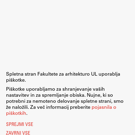
Zaključna dela
Razvojno sodelovanje in humanitarna pomoč
Založništvo
FA–ZA
Spletna stran Fakultete za arhitekturo UL uporablja
Zbirke
piškotke.
Publikacije
Piškotke uporabljamo za shranjevanje vaših
nastavitev in za spremljanje obiska. Nujne, ki so
potrebni za nemoteno delovanje spletne strani, smo
AR – Arhitektura, raziskovanje
že naložili. Za več informacij preberite
pojasnila o
Igra ustvarjalnosti
piškotkih
.
SPREJMI VSE
ZAVRNI VSE