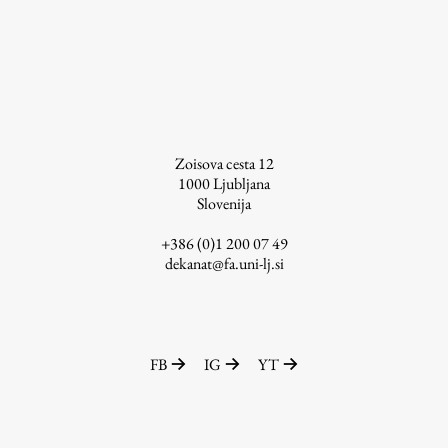
Raziskovalni projekti
Dosežki
Inštituti
Svetlobni LAB
Zoisova cesta 12
1000
Ljubljana
Slovenija
Delo
+386 (0)1 200 07 49
dekanat@fa.uni-lj.si
Seminarji
Seminarske teme
Gostujoči profesor
Delavnice
FB
IG
YT
Študentski projekti
Ekskurzije
Natečaji