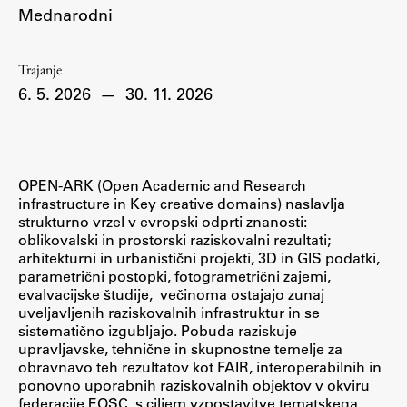
Mednarodni
Študij
Trajanje
6. 5. 2026
—
30. 11. 2026
Predstavitev študija
Študentske informacije
Urniki
OPEN-ARK (Open Academic and Research
Študijski programi
infrastructure in Key creative domains) naslavlja
Predmeti
strukturno vrzel v evropski odprti znanosti:
oblikovalski in prostorski raziskovalni rezultati;
Izbirni moduli EMŠA
arhitekturni in urbanistični projekti, 3D in GIS podatki,
Vpis
parametrični postopki, fotogrametrični zajemi,
evalvacijske študije, večinoma ostajajo zunaj
Zaključek študija
uveljavljenih raziskovalnih infrastruktur in se
Mednarodne izmenjave
sistematično izgubljajo. Pobuda raziskuje
upravljavske, tehnične in skupnostne temelje za
Študijske prakse
obravnavo teh rezultatov kot FAIR, interoperabilnih in
ponovno uporabnih raziskovalnih objektov v okviru
federacije EOSC, s ciljem vzpostavitve tematskega
Spletna učilnica