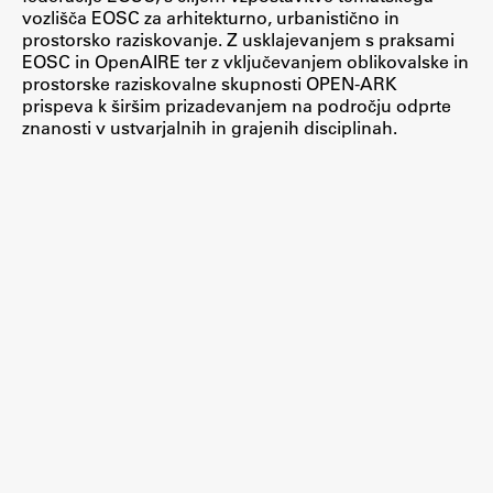
vozlišča EOSC za arhitekturno, urbanistično in
ŠIS (SI)
prostorsko raziskovanje. Z usklajevanjem s praksami
EOSC in OpenAIRE ter z vključevanjem oblikovalske in
ŠIS (EN)
prostorske raziskovalne skupnosti OPEN-ARK
prispeva k širšim prizadevanjem na področju odprte
znanosti v ustvarjalnih in grajenih disciplinah.
Aktualno
Obvestila
Novice
Koledar dogodkov
Program dela
Raziskovanje