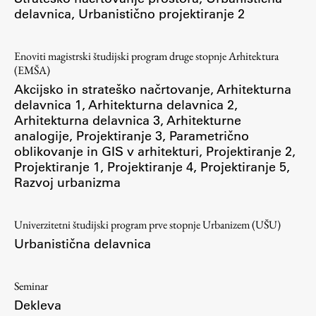
delavnica
,
Urbanistično projektiranje 2
ŠIS (SI)
ŠIS (EN)
Enoviti magistrski študijski program druge stopnje Arhitektura
(EMŠA)
Akcijsko in strateško načrtovanje
,
Arhitekturna
delavnica 1
,
Arhitekturna delavnica 2
,
Aktualno
Arhitekturna delavnica 3
,
Arhitekturne
analogije
,
Projektiranje 3
,
Parametrično
oblikovanje in GIS v arhitekturi
,
Projektiranje 2
,
Obvestila
Projektiranje 1
,
Projektiranje 4
,
Projektiranje 5
,
Novice
Razvoj urbanizma
Koledar dogodkov
Program dela
Univerzitetni študijski program prve stopnje Urbanizem (UŠU)
Urbanistična delavnica
Seminar
Raziskovanje
Dekleva