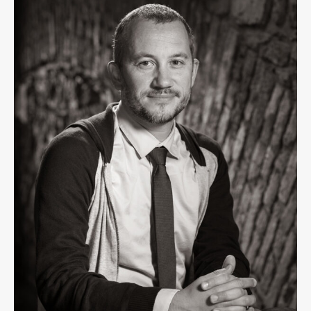
Osebje
Organiziranost
Alumni
Knjižnica
Mednarodno sodelovanje
Članstva v združenjih
Konzorciji
Tržna dejavnost
Kontakti
Intranet UL FA
Intranet UL
Osebni portal FIORI
Spletni arhiv DEPO