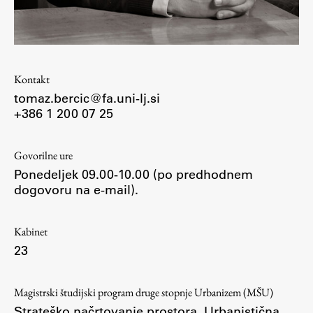
Študij
Kontakt
Predstavitev študija
tomaz.bercic@fa.uni-lj.si
Študentske informacije
+386 1 200 07 25
Urniki
Študijski programi
Govorilne ure
Predmeti
Ponedeljek 09.00-10.00 (po predhodnem
Izbirni moduli EMŠA
dogovoru na e-mail).
Vpis
Zaključek študija
Kabinet
23
Mednarodne izmenjave
Študijske prakse
Magistrski študijski program druge stopnje Urbanizem (MŠU)
Strateško načrtovanje prostora
,
Urbanistična
Spletna učilnica