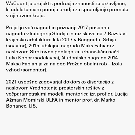
WeCount je projekt s področja znanosti za državljane,
Zaključna dela
ki udeležencem ponuja orodja za spremljanje prometa
v njihovem kraju.
Razvojno sodelovanje in humanitarna pomoč
Prejel je več nagrad in priznanj: 2017 posebne
nagrade v kategoriji Študije in raziskave na 7. Razstavi
krajinske arhitekture leta 2017 v Beogradu, Srbija
(soavtor), 2015 jubilejne nagrade Maks Fabiani z
Založništvo
naslovom Strokovne podlage za urbanistični načrt
Luke Koper (sodelavec), študentske nagrade 2014
Maksa Fabianija za nalogo Prožen obalni rob – Izola
FA–ZA
vzhod (somentor).
Zbirke
2021 uspešno zagovarjal doktorsko disertacijo z
Publikacije
naslovom Vrednotenje prostorskih rešitev z
večparametrskimi modeli, mentorica izr. prof dr. Lucija
Ažman Momirski ULFA in mentor prof. dr. Marko
AR – Arhitektura, raziskovanje
Bohanec, IJS.
Igra ustvarjalnosti