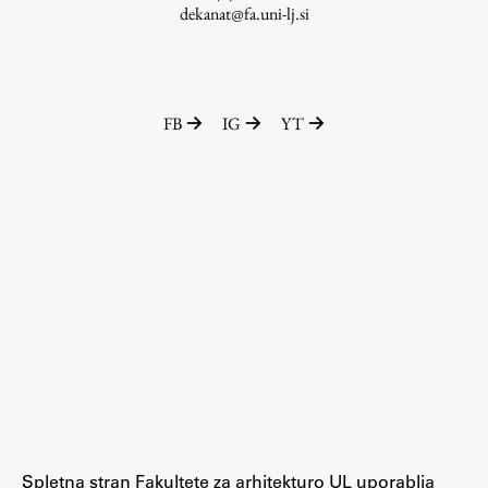
dekanat@fa.uni-lj.si
FB
IG
YT
Spletna stran Fakultete za arhitekturo UL uporablja