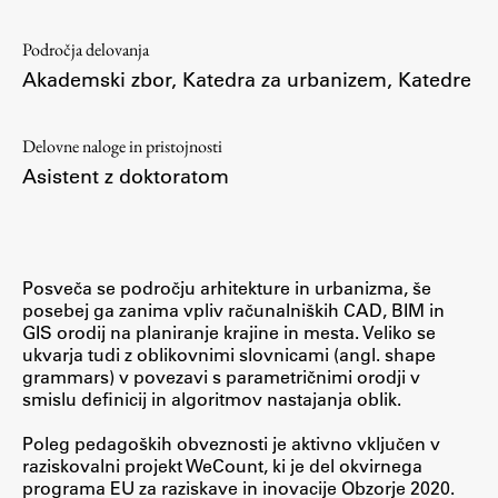
Raziskovalni projekti
Področja delovanja
Dosežki
Akademski zbor
,
Katedra za urbanizem
,
Katedre
Inštituti
Svetlobni LAB
Delovne naloge in pristojnosti
Asistent z doktoratom
Delo
Posveča se področju arhitekture in urbanizma, še
Seminarji
posebej ga zanima vpliv računalniških CAD, BIM in
Seminarske teme
GIS orodij na planiranje krajine in mesta. Veliko se
ukvarja tudi z oblikovnimi slovnicami (angl. shape
Gostujoči profesor
grammars) v povezavi s parametričnimi orodji v
Delavnice
smislu definicij in algoritmov nastajanja oblik.
Študentski projekti
Poleg pedagoških obveznosti je aktivno vključen v
Ekskurzije
raziskovalni projekt WeCount, ki je del okvirnega
programa EU za raziskave in inovacije Obzorje 2020.
Natečaji