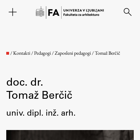
EN
/
Kontakti
/
Pedagogi
/
Zaposleni pedagogi
/
Tomaž Berčič
doc. dr.
Tomaž Berčič
univ. dipl. inž. arh.
Fakulteta
O fakulteti