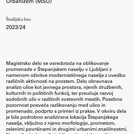
Urbanizem (MŠU)
Študij
Študijsko leto
2023/24
Predstavitev študija
Študentske informacije
Urniki
Študijski programi
Magistrsko delo se osredotoča na oblikovanje
promenade v Štepanjskem naselju v Ljubljani z
Predmeti
namenom oživitve modernističnega naselja z uvedbo
Izbirni moduli EMŠA
različnih aktivnosti na prostem. Delo obravnava
analizo ulice kot javnega prostora, njenih družbenih,
Vpis
kulturnih in političnih funkcij, ter preučuje razvoj
Zaključek študija
sodobnih ulic v različnih svetovnih mestih. Posebno
pozornost posveča razlikovanju med ulico in
Mednarodne izmenjave
promenado, podprto s primeri iz prakse. V okviru dela
Študijske prakse
je bila podrobno analizirana lokacija Štepanjskega
naselja, vključno z njeno morfologijo, prometom,
zelenimi površinami in drugimi urbanimi značilnostmi.
Spletna učilnica