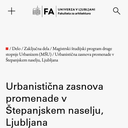
EN
/
Delo
/
Zaključna dela
/
Magistrski študijski program druge
stopnje Urbanizem (MŠU)
/
Urbanistična zasnova promenade v
Štepanjskem naselju, Ljubljana
Urbanistična zasnova
promenade v
Fakulteta
Štepanjskem naselju,
Ljubljana
O fakulteti