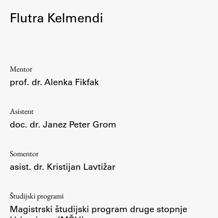
Osebje
Flutra Kelmendi
Organiziranost
Alumni
Knjižnica
Mednarodno sodelovanje
Mentor
Članstva v združenjih
prof. dr. Alenka Fikfak
Konzorciji
Tržna dejavnost
Asistent
Kontakti
doc. dr. Janez Peter Grom
Intranet UL FA
Somentor
asist. dr. Kristijan Lavtižar
Intranet UL
Osebni portal FIORI
Študijski programi
Spletni arhiv DEPO
Magistrski študijski program druge stopnje