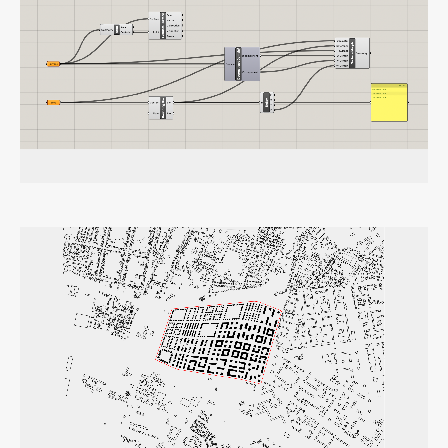
Raziskovalni projekti
Dosežki
Inštituti
Svetlobni LAB
Delo
Seminarji
Seminarske teme
Gostujoči profesor
Delavnice
Študentski projekti
Ekskurzije
Natečaji