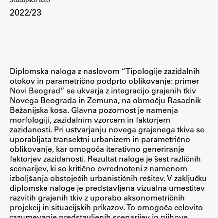
2022/23
Študij
Predstavitev študija
Diplomska naloga z naslovom “Tipologije zazidalnih
Študentske informacije
otokov in parametrično podprto oblikovanje: primer
Urniki
Novi Beograd” se ukvarja z integracijo grajenih tkiv
Novega Beograda in Zemuna, na območju Rasadnik
Študijski programi
Bežanijska kosa. Glavna pozornost je namenja
Predmeti
morfologiji, zazidalnim vzorcem in faktorjem
zazidanosti. Pri ustvarjanju novega grajenega tkiva se
Izbirni moduli EMŠA
uporabljata transektni urbanizem in parametrično
Vpis
oblikovanje, kar omogoča iterativno generiranje
faktorjev zazidanosti. Rezultat naloge je šest različnih
Zaključek študija
scenarijev, ki so kritično ovrednoteni z namenom
Mednarodne izmenjave
izboljšanja obstoječih urbanističnih rešitev. V zaključku
diplomske naloge je predstavljena vizualna umestitev
Študijske prakse
razvitih grajenih tkiv z uporabo aksonometričnih
projekcij in situacijskih prikazov. To omogoča celovito
razumevanje predstavljenih scenarijev in njihove
Spletna učilnica