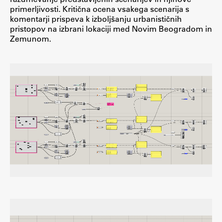
primerljivosti. Kritična ocena vsakega scenarija s
ŠIS (SI)
komentarji prispeva k izboljšanju urbanističnih
pristopov na izbrani lokaciji med Novim Beogradom in
ŠIS (EN)
Zemunom.
Aktualno
Obvestila
Novice
Koledar dogodkov
Program dela
Raziskovanje