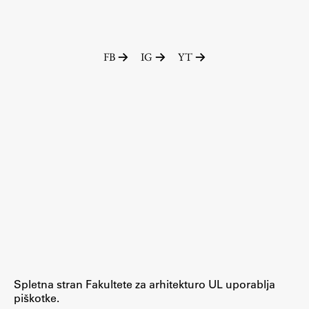
FB
IG
YT
Spletna stran Fakultete za arhitekturo UL uporablja
piškotke.