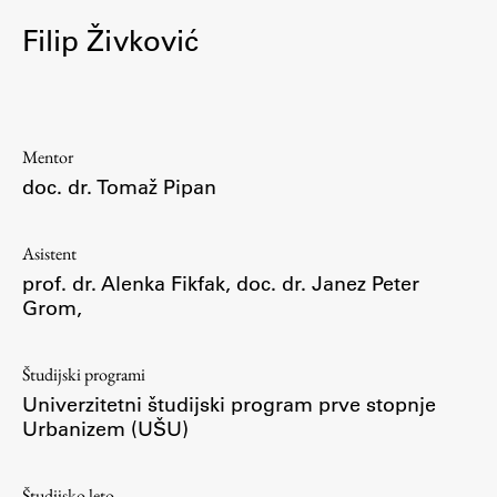
Osebje
Filip Živković
Organiziranost
Alumni
Knjižnica
Mednarodno sodelovanje
Mentor
Članstva v združenjih
doc. dr. Tomaž Pipan
Konzorciji
Tržna dejavnost
Asistent
Kontakti
prof. dr. Alenka Fikfak
,
doc. dr. Janez Peter
Grom
,
Intranet UL FA
Študijski programi
Intranet UL
Univerzitetni študijski program prve stopnje
Osebni portal FIORI
Urbanizem (UŠU)
Spletni arhiv DEPO
Študijsko leto