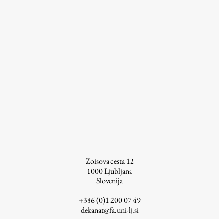
Zoisova cesta 12
1000
Ljubljana
Slovenija
+386 (0)1 200 07 49
dekanat@fa.uni-lj.si