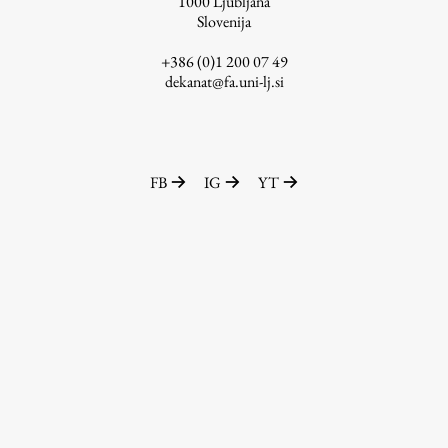
1000
Ljubljana
Slovenija
+386 (0)1 200 07 49
dekanat@fa.uni-lj.si
FB
IG
YT