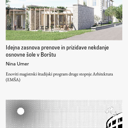
Študij
Predstavitev študija
Študentske informacije
Idejna zasnova prenove in prizidave nekdanje
Urniki
osnovne šole v Borštu
Študijski programi
Nina Umer
Predmeti
Enoviti magistrski študijski program druge stopnje Arhitektura
Izbirni moduli EMŠA
(EMŠA)
Vpis
Zaključek študija
Mednarodne izmenjave
Študijske prakse
Spletna učilnica