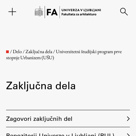
EN
/
Delo
/
Zaključna dela
/
Univerzitetni študijski program prve
stopnje Urbanizem (UŠU)
Zaključna dela
Fakulteta
Zagovori zaključnih del
O fakulteti
Repozitorij Univerze v Ljubljani (RUL)