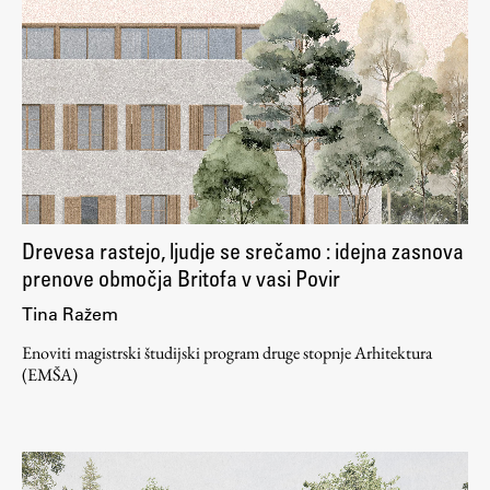
Raziskovalni projekti
Dosežki
Inštituti
Svetlobni LAB
Delo
Drevesa rastejo, ljudje se srečamo : idejna zasnova
prenove območja Britofa v vasi Povir
Seminarji
Tina Ražem
Seminarske teme
Enoviti magistrski študijski program druge stopnje Arhitektura
Gostujoči profesor
(EMŠA)
Delavnice
Študentski projekti
Ekskurzije
Natečaji