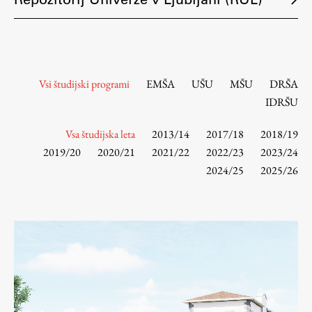
Osebje
Organiziranost
Alumni
Knjižnica
Vsi študijski programi
EMŠA
UŠU
MŠU
DRŠA
Mednarodno sodelovanje
IDRŠU
Članstva v združenjih
Konzorciji
Vsa študijska leta
2013/14
2017/18
2018/19
2019/20
2020/21
2021/22
2022/23
2023/24
Tržna dejavnost
2024/25
2025/26
Kontakti
Intranet UL FA
Intranet UL
Osebni portal FIORI
Spletni arhiv DEPO