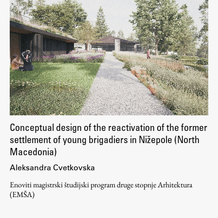
Zaključna dela
Razvojno sodelovanje in humanitarna pomoč
Založništvo
FA–ZA
Zbirke
Conceptual design of the reactivation of the former
Publikacije
settlement of young brigadiers in Nižepole (North
Macedonia)
AR – Arhitektura, raziskovanje
Aleksandra Cvetkovska
Igra ustvarjalnosti
Enoviti magistrski študijski program druge stopnje Arhitektura
(EMŠA)