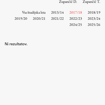
Zupančič D.
Zupančič T.
Vsa študijska leta
2013/14
2017/18
2018/19
Študij
2019/20
2020/21
2021/22
2022/23
2023/24
2024/25
2025/26
Predstavitev študija
Študentske informacije
Urniki
Ni rezultatov.
Študijski programi
Predmeti
Izbirni moduli EMŠA
Vpis
Zaključek študija
Mednarodne izmenjave
Študijske prakse
Spletna učilnica