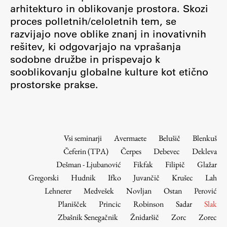
Osebje
arhitekturo in oblikovanje prostora. Skozi
proces polletnih/celoletnih tem, se
Organiziranost
razvijajo nove oblike znanj in inovativnih
Alumni
rešitev, ki odgovarjajo na vprašanja
Knjižnica
sodobne družbe in prispevajo k
Mednarodno sodelovanje
sooblikovanju globalne kulture kot etično
Članstva v združenjih
prostorske prakse.
Konzorciji
Tržna dejavnost
Kontakti
Vsi seminarji
Avermaete
Belušič
Blenkuš
Čeferin (TPA)
Čerpes
Debevec
Dekleva
Intranet UL FA
Dešman - Ljubanović
Fikfak
Filipič
Glažar
Intranet UL
Gregorski
Hudnik
Ifko
Juvančič
Krušec
Lah
Osebni portal FIORI
Lehnerer
Medvešek
Novljan
Ostan
Perović
Planišček
Princic
Robinson
Sadar
Slak
Spletni arhiv DEPO
Zbašnik Senegačnik
Žnidaršič
Zorc
Zorec