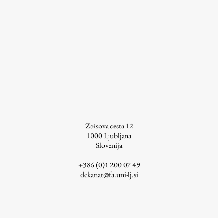
ŠIS (SI)
ŠIS (EN)
Aktualno
Obvestila
Novice
Zoisova cesta 12
1000
Ljubljana
Koledar dogodkov
Slovenija
Program dela
+386 (0)1 200 07 49
dekanat@fa.uni-lj.si
Raziskovanje