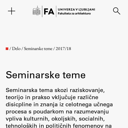
EN
/
Delo
/
Seminarske teme
/
2017/18
Seminarske teme
Seminarska tema skozi raziskovanje,
teorijo in prakso vključuje različne
disicpline in znanja iz celotnega učnega
Fakulteta
procesa s poudarkom na razumevanju
vpliva kulturnih, okoljskih, socialnih,
O fakulteti
tehnoloških in političnih fenomenov na