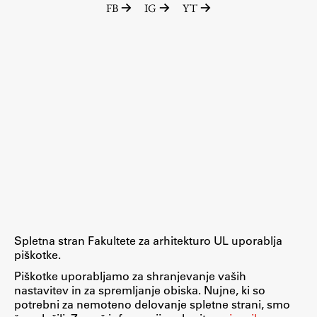
FB
IG
YT
Raziskovalni projekti
Dosežki
Inštituti
Svetlobni LAB
Delo
Seminarji
Seminarske teme
Gostujoči profesor
Spletna stran Fakultete za arhitekturo UL uporablja
Delavnice
piškotke.
Študentski projekti
Piškotke uporabljamo za shranjevanje vaših
nastavitev in za spremljanje obiska. Nujne, ki so
Ekskurzije
potrebni za nemoteno delovanje spletne strani, smo
Natečaji