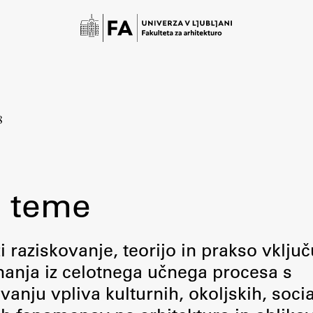
8
 teme
Študij
raziskovanje, teorijo in prakso vključ
 znanja iz celotnega učnega procesa s
Predstavitev študija
ju vpliva kulturnih, okoljskih, socia
Študentske informacije