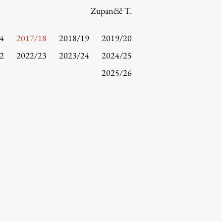
Zupančič T.
4
2017/18
2018/19
2019/20
2
2022/23
2023/24
2024/25
2025/26
Raziskovanje
Raziskovalni projekti
Dosežki
Inštituti
Svetlobni LAB