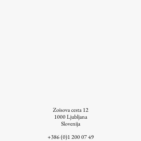
Založništvo
FA–ZA
Zbirke
Publikacije
AR – Arhitektura, raziskovanje
Zoisova cesta 12
Igra ustvarjalnosti
1000
Ljubljana
Slovenija
+386 (0)1 200 07 49