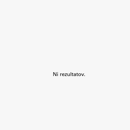
Aktualno
Obvestila
Ni rezultatov.
Novice
Koledar dogodkov
Program dela