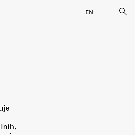
EN
uje
lnih,