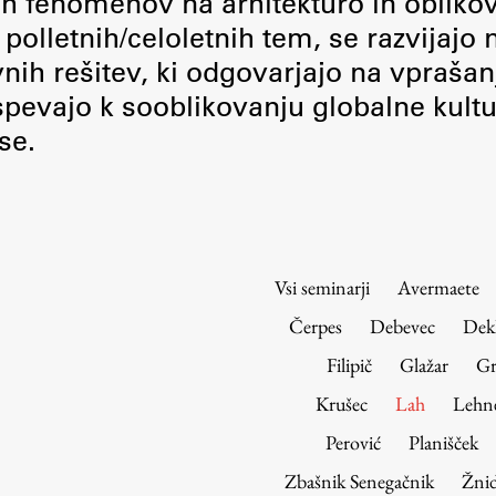
nih fenomenov na arhitekturo in obliko
Urniki
polletnih/celoletnih tem, se razvijajo
Študijski programi
vnih rešitev, ki odgovarjajo na vprašan
Predmeti
pevajo k sooblikovanju globalne kultu
Izbirni moduli EMŠA
se.
Vpis
Zaključek študija
Mednarodne izmenjave
Študijske prakse
Vsi seminarji
Avermaete
Spletna učilnica
Čerpes
Debevec
Dek
ŠIS (SI)
Filipič
Glažar
Gr
ŠIS (EN)
Krušec
Lah
Lehn
Perović
Planišček
Zbašnik Senegačnik
Žnid