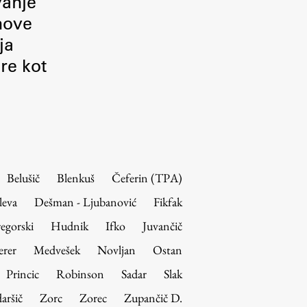
vanje
 nove
ja
re kot
Belušič
Blenkuš
Čeferin (TPA)
leva
Dešman - Ljubanović
Fikfak
egorski
Hudnik
Ifko
Juvančič
erer
Medvešek
Novljan
Ostan
Princic
Robinson
Sadar
Slak
aršič
Zorc
Zorec
Zupančič D.