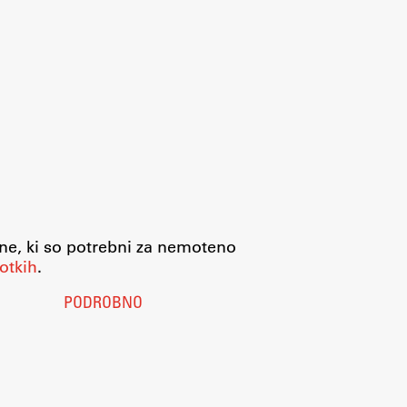
jne, ki so potrebni za nemoteno
otkih
.
PODROBNO