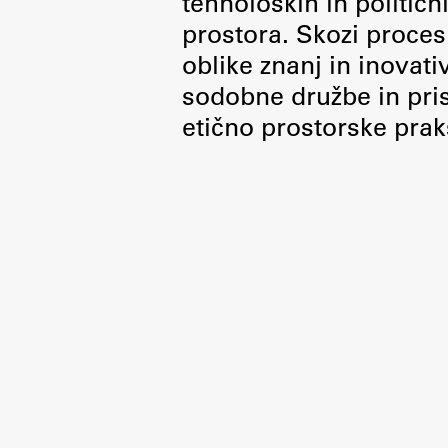
tehnoloških in politič
Organiziranost
prostora. Skozi proces 
Alumni
oblike znanj in inovati
Knjižnica
sodobne družbe in pris
Mednarodno sodelovanje
etično prostorske prak
Članstva v združenjih
Konzorciji
Tržna dejavnost
Kontakti
Intranet UL FA
Intranet UL
Osebni portal FIORI
Spletni arhiv DEPO