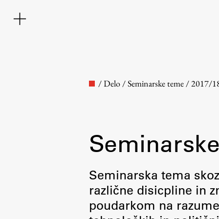
/
Delo
/
Seminarske teme
/
2017/1
Seminarske
Fakulteta
Seminarska tema skozi 
različne disicpline in
O fakulteti
poudarkom na razumevan
Osebje