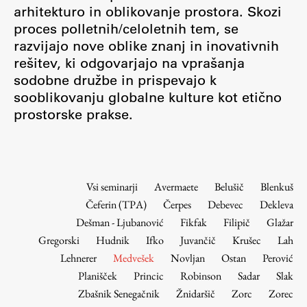
Osebje
arhitekturo in oblikovanje prostora. Skozi
proces polletnih/celoletnih tem, se
Organiziranost
razvijajo nove oblike znanj in inovativnih
Alumni
rešitev, ki odgovarjajo na vprašanja
Knjižnica
sodobne družbe in prispevajo k
Mednarodno sodelovanje
sooblikovanju globalne kulture kot etično
Članstva v združenjih
prostorske prakse.
Konzorciji
Tržna dejavnost
Kontakti
Vsi seminarji
Avermaete
Belušič
Blenkuš
Čeferin (TPA)
Čerpes
Debevec
Dekleva
Intranet UL FA
Dešman - Ljubanović
Fikfak
Filipič
Glažar
Intranet UL
Gregorski
Hudnik
Ifko
Juvančič
Krušec
Lah
Osebni portal FIORI
Lehnerer
Medvešek
Novljan
Ostan
Perović
Planišček
Princic
Robinson
Sadar
Slak
Spletni arhiv DEPO
Zbašnik Senegačnik
Žnidaršič
Zorc
Zorec