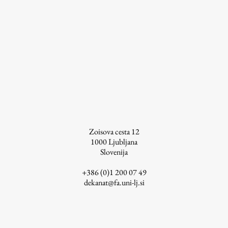
ŠIS (SI)
ŠIS (EN)
Aktualno
Obvestila
Novice
Zoisova cesta 12
1000
Ljubljana
Koledar dogodkov
Slovenija
Program dela
+386 (0)1 200 07 49
dekanat@fa.uni-lj.si
Raziskovanje