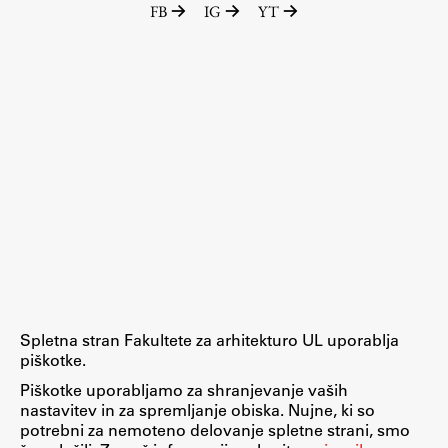
FB
IG
YT
Raziskovalni projekti
Dosežki
Inštituti
Svetlobni LAB
Delo
Seminarji
Seminarske teme
Gostujoči profesor
Spletna stran Fakultete za arhitekturo UL uporablja
Delavnice
piškotke.
Študentski projekti
Piškotke uporabljamo za shranjevanje vaših
nastavitev in za spremljanje obiska. Nujne, ki so
Ekskurzije
potrebni za nemoteno delovanje spletne strani, smo
Natečaji