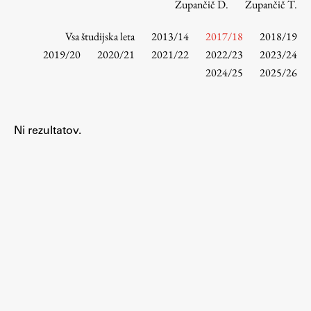
Zupančič D.
Zupančič T.
Vsa študijska leta
2013/14
2017/18
2018/19
Študij
2019/20
2020/21
2021/22
2022/23
2023/24
2024/25
2025/26
Predstavitev študija
Študentske informacije
Urniki
Ni rezultatov.
Študijski programi
Predmeti
Izbirni moduli EMŠA
Vpis
Zaključek študija
Mednarodne izmenjave
Študijske prakse
Spletna učilnica