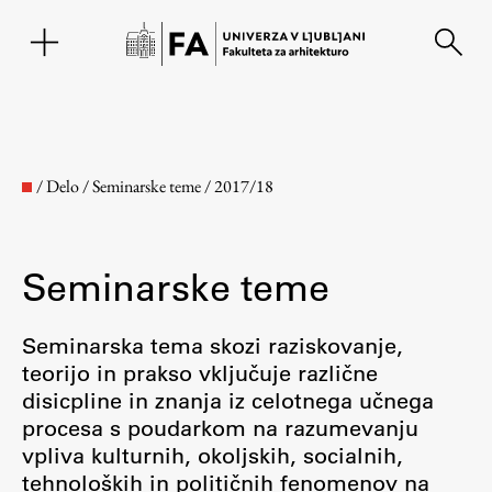
EN
/
Delo
/
Seminarske teme
/
2017/18
Seminarske teme
Seminarska tema skozi raziskovanje,
teorijo in prakso vključuje različne
disicpline in znanja iz celotnega učnega
Fakulteta
procesa s poudarkom na razumevanju
vpliva kulturnih, okoljskih, socialnih,
O fakulteti
tehnoloških in političnih fenomenov na