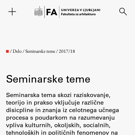
EN
/
Delo
/
Seminarske teme
/
2017/18
Seminarske teme
Seminarska tema skozi raziskovanje,
teorijo in prakso vključuje različne
disicpline in znanja iz celotnega učnega
Fakulteta
procesa s poudarkom na razumevanju
vpliva kulturnih, okoljskih, socialnih,
O fakulteti
tehnoloških in političnih fenomenov na