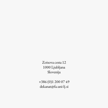
ŠIS (SI)
ŠIS (EN)
Aktualno
Obvestila
Novice
Zoisova cesta 12
1000
Ljubljana
Koledar dogodkov
Slovenija
Program dela
+386 (0)1 200 07 49
dekanat@fa.uni-lj.si
Raziskovanje