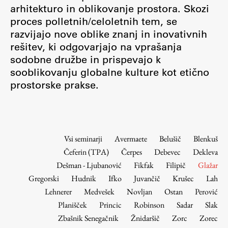
Osebje
arhitekturo in oblikovanje prostora. Skozi
proces polletnih/celoletnih tem, se
Organiziranost
razvijajo nove oblike znanj in inovativnih
Alumni
rešitev, ki odgovarjajo na vprašanja
Knjižnica
sodobne družbe in prispevajo k
Mednarodno sodelovanje
sooblikovanju globalne kulture kot etično
Članstva v združenjih
prostorske prakse.
Konzorciji
Tržna dejavnost
Kontakti
Vsi seminarji
Avermaete
Belušič
Blenkuš
Čeferin (TPA)
Čerpes
Debevec
Dekleva
Intranet UL FA
Dešman - Ljubanović
Fikfak
Filipič
Glažar
Intranet UL
Gregorski
Hudnik
Ifko
Juvančič
Krušec
Lah
Osebni portal FIORI
Lehnerer
Medvešek
Novljan
Ostan
Perović
Planišček
Princic
Robinson
Sadar
Slak
Spletni arhiv DEPO
Zbašnik Senegačnik
Žnidaršič
Zorc
Zorec