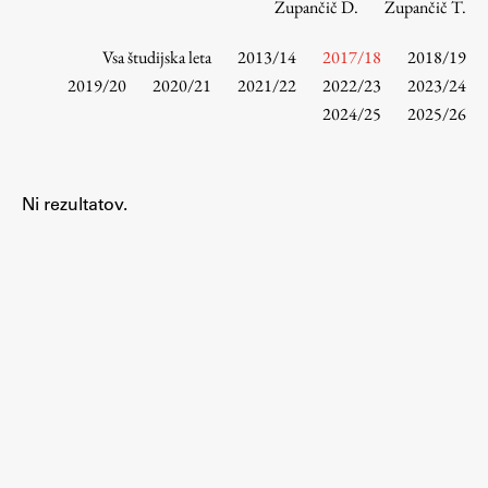
Zupančič D.
Zupančič T.
Vsa študijska leta
2013/14
2017/18
2018/19
Študij
2019/20
2020/21
2021/22
2022/23
2023/24
2024/25
2025/26
Predstavitev študija
Študentske informacije
Urniki
Ni rezultatov.
Študijski programi
Predmeti
Izbirni moduli EMŠA
Vpis
Zaključek študija
Mednarodne izmenjave
Študijske prakse
Spletna učilnica