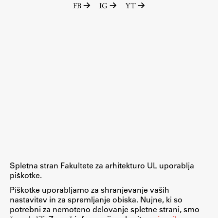
FB
IG
YT
Raziskovalni projekti
Dosežki
Inštituti
Svetlobni LAB
Delo
Seminarji
Seminarske teme
Gostujoči profesor
Spletna stran Fakultete za arhitekturo UL uporablja
Delavnice
piškotke.
Študentski projekti
Piškotke uporabljamo za shranjevanje vaših
nastavitev in za spremljanje obiska. Nujne, ki so
Ekskurzije
potrebni za nemoteno delovanje spletne strani, smo
Natečaji