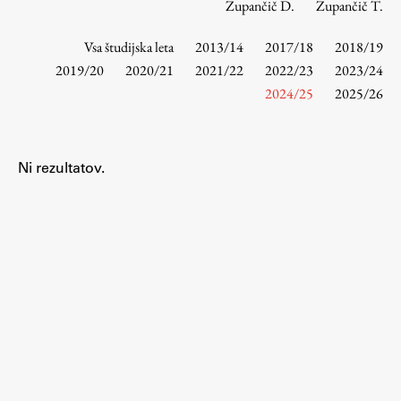
Zupančič D.
Zupančič T.
Vsa študijska leta
2013/14
2017/18
2018/19
Študij
2019/20
2020/21
2021/22
2022/23
2023/24
2024/25
2025/26
Predstavitev študija
Študentske informacije
Urniki
Ni rezultatov.
Študijski programi
Predmeti
Izbirni moduli EMŠA
Vpis
Zaključek študija
Mednarodne izmenjave
Študijske prakse
Spletna učilnica