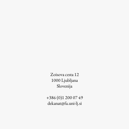
ŠIS (SI)
ŠIS (EN)
Aktualno
Obvestila
Novice
Zoisova cesta 12
1000
Ljubljana
Koledar dogodkov
Slovenija
Program dela
+386 (0)1 200 07 49
dekanat@fa.uni-lj.si
Raziskovanje