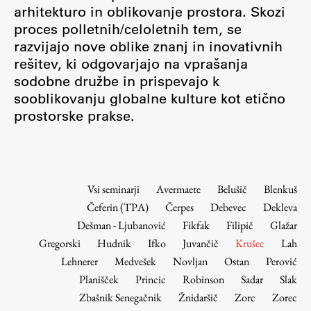
Osebje
arhitekturo in oblikovanje prostora. Skozi
proces polletnih/celoletnih tem, se
Organiziranost
razvijajo nove oblike znanj in inovativnih
Alumni
rešitev, ki odgovarjajo na vprašanja
Knjižnica
sodobne družbe in prispevajo k
Mednarodno sodelovanje
sooblikovanju globalne kulture kot etično
Članstva v združenjih
prostorske prakse.
Konzorciji
Tržna dejavnost
Kontakti
Vsi seminarji
Avermaete
Belušič
Blenkuš
Čeferin (TPA)
Čerpes
Debevec
Dekleva
Intranet UL FA
Dešman - Ljubanović
Fikfak
Filipič
Glažar
Intranet UL
Gregorski
Hudnik
Ifko
Juvančič
Krušec
Lah
Osebni portal FIORI
Lehnerer
Medvešek
Novljan
Ostan
Perović
Planišček
Princic
Robinson
Sadar
Slak
Spletni arhiv DEPO
Zbašnik Senegačnik
Žnidaršič
Zorc
Zorec