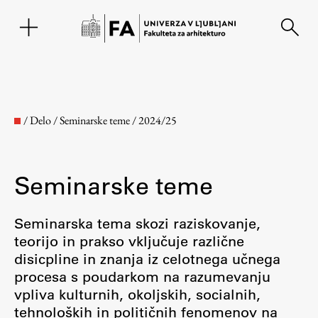
EN
/
Delo
/
Seminarske teme
/
2024/25
Seminarske teme
Seminarska tema skozi raziskovanje,
teorijo in prakso vključuje različne
disicpline in znanja iz celotnega učnega
Fakulteta
procesa s poudarkom na razumevanju
vpliva kulturnih, okoljskih, socialnih,
O fakulteti
tehnoloških in političnih fenomenov na