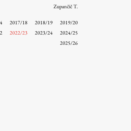
Zupančič T.
4
2017/18
2018/19
2019/20
2
2022/23
2023/24
2024/25
2025/26
Raziskovanje
Raziskovalni projekti
Dosežki
Inštituti
Svetlobni LAB