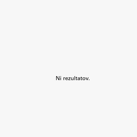
Aktualno
Obvestila
Ni rezultatov.
Novice
Koledar dogodkov
Program dela