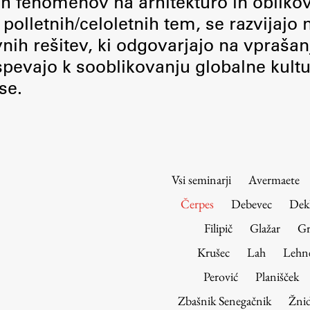
nih fenomenov na arhitekturo in obliko
Urniki
polletnih/celoletnih tem, se razvijajo
Študijski programi
vnih rešitev, ki odgovarjajo na vprašan
Predmeti
pevajo k sooblikovanju globalne kultu
Izbirni moduli EMŠA
se.
Vpis
Zaključek študija
Mednarodne izmenjave
Študijske prakse
Vsi seminarji
Avermaete
Spletna učilnica
Čerpes
Debevec
Dek
ŠIS (SI)
Filipič
Glažar
Gr
ŠIS (EN)
Krušec
Lah
Lehn
Perović
Planišček
Zbašnik Senegačnik
Žnid