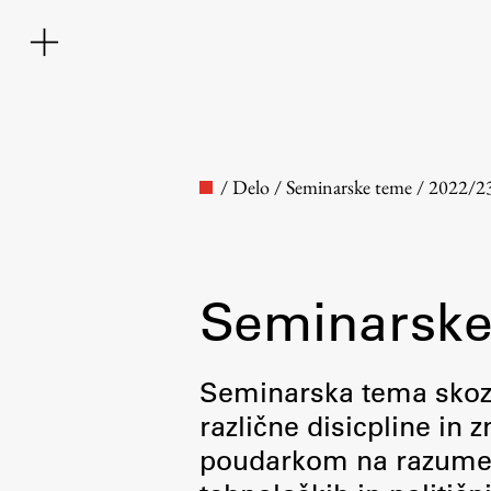
/
Delo
/
Seminarske teme
/
2022/2
Seminarske
Fakulteta
Seminarska tema skozi 
različne disicpline in
O fakulteti
poudarkom na razumevan
Osebje