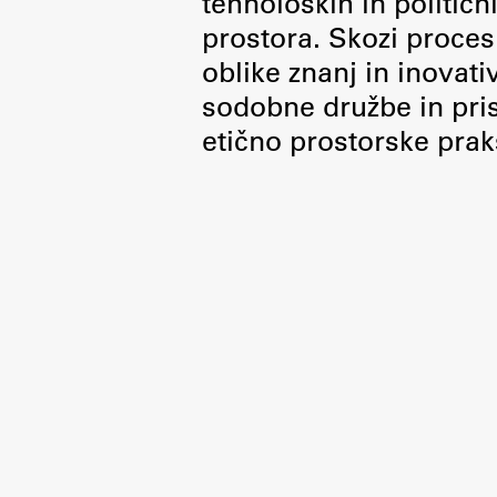
tehnoloških in politič
Organiziranost
prostora. Skozi proces 
Alumni
oblike znanj in inovati
Knjižnica
sodobne družbe in pris
Mednarodno sodelovanje
etično prostorske prak
Članstva v združenjih
Konzorciji
Tržna dejavnost
Kontakti
Intranet UL FA
Intranet UL
Osebni portal FIORI
Spletni arhiv DEPO