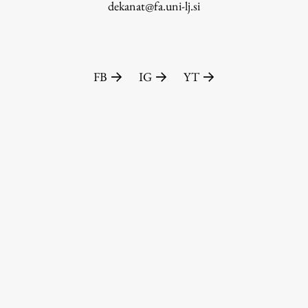
dekanat@fa.uni-lj.si
FB
IG
YT