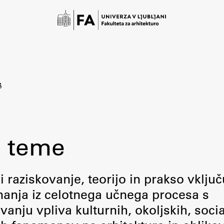
3
 teme
Študij
raziskovanje, teorijo in prakso vključ
 znanja iz celotnega učnega procesa s
Predstavitev študija
ju vpliva kulturnih, okoljskih, socia
Študentske informacije