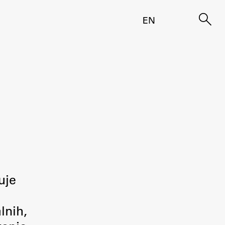
EN
uje
lnih,