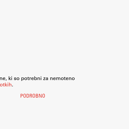
jne, ki so potrebni za nemoteno
otkih
.
PODROBNO