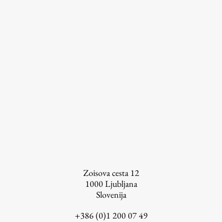
Založništvo
FA–ZA
Zbirke
Publikacije
AR – Arhitektura, raziskovanje
Zoisova cesta 12
Igra ustvarjalnosti
1000
Ljubljana
Slovenija
+386 (0)1 200 07 49