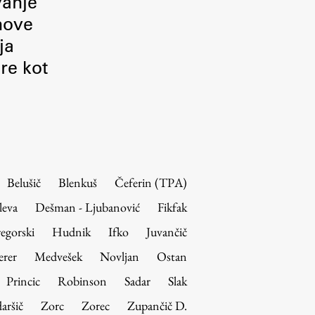
vanje
 nove
ja
re kot
Belušič
Blenkuš
Čeferin (TPA)
leva
Dešman - Ljubanović
Fikfak
egorski
Hudnik
Ifko
Juvančič
erer
Medvešek
Novljan
Ostan
Princic
Robinson
Sadar
Slak
aršič
Zorc
Zorec
Zupančič D.