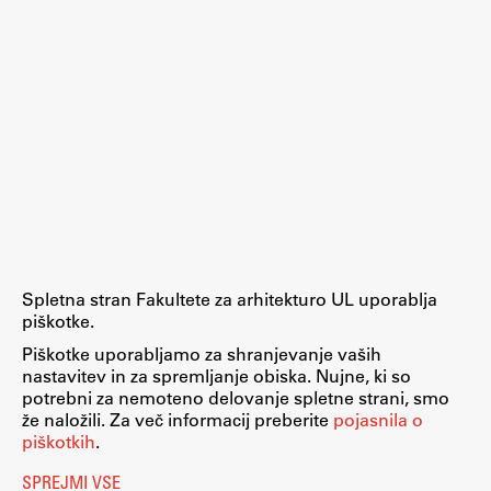
ŠIS (SI)
ŠIS (EN)
Aktualno
Obvestila
Novice
Spletna stran Fakultete za arhitekturo UL uporablja
Koledar dogodkov
piškotke.
Program dela
Piškotke uporabljamo za shranjevanje vaših
nastavitev in za spremljanje obiska. Nujne, ki so
potrebni za nemoteno delovanje spletne strani, smo
že naložili. Za več informacij preberite
pojasnila o
piškotkih
.
Raziskovanje
SPREJMI VSE