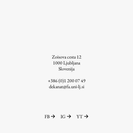
Študij
Predstavitev študija
Študentske informacije
Urniki
Zoisova cesta 12
Študijski programi
1000
Ljubljana
Slovenija
Predmeti
Izbirni moduli EMŠA
+386 (0)1 200 07 49
dekanat@fa.uni-lj.si
Vpis
Zaključek študija
Mednarodne izmenjave
Študijske prakse
FB
IG
YT
Spletna učilnica