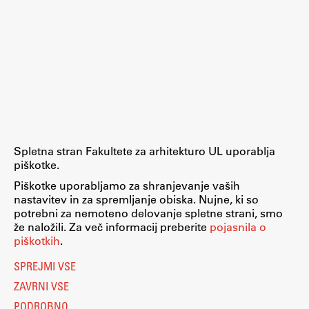
Zaključna dela
Razvojno sodelovanje in humanitarna pomoč
Založništvo
FA–ZA
Spletna stran Fakultete za arhitekturo UL uporablja
piškotke.
Zbirke
Piškotke uporabljamo za shranjevanje vaših
Publikacije
nastavitev in za spremljanje obiska. Nujne, ki so
potrebni za nemoteno delovanje spletne strani, smo
že naložili. Za več informacij preberite
pojasnila o
AR – Arhitektura, raziskovanje
piškotkih
.
Igra ustvarjalnosti
SPREJMI VSE
ZAVRNI VSE
PODROBNO