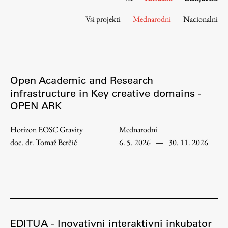
Osebje
Vsi projekti
Mednarodni
Nacionalni
Organiziranost
Alumni
Knjižnica
Mednarodno sodelovanje
Open Academic and Research
Članstva v združenjih
infrastructure in Key creative domains -
Konzorciji
OPEN ARK
Tržna dejavnost
Kontakti
Horizon EOSC Gravity
Mednarodni
doc. dr. Tomaž Berčič
6. 5. 2026
—
30. 11. 2026
Intranet UL FA
Intranet UL
Osebni portal FIORI
Spletni arhiv DEPO
EDITUA - Inovativni interaktivni inkubator