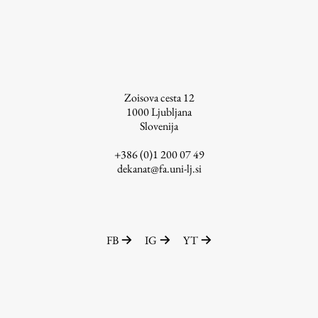
Raziskovalni projekti
Dosežki
Inštituti
Svetlobni LAB
Zoisova cesta 12
1000
Ljubljana
Slovenija
Delo
+386 (0)1 200 07 49
dekanat@fa.uni-lj.si
Seminarji
Seminarske teme
Gostujoči profesor
FB
IG
YT
Delavnice
Študentski projekti
Ekskurzije
Natečaji