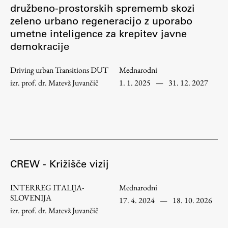
družbeno-prostorskih sprememb skozi
zeleno urbano regeneracijo z uporabo
Študij
umetne inteligence za krepitev javne
demokracije
Predstavitev študija
Driving urban Transitions DUT
Mednarodni
Študentske informacije
izr. prof. dr. Matevž Juvančič
1. 1. 2025
—
31. 12. 2027
Urniki
Študijski programi
Predmeti
Izbirni moduli EMŠA
Vpis
CREW - Križišče vizij
Zaključek študija
Mednarodne izmenjave
INTERREG ITALIJA-
Mednarodni
Študijske prakse
SLOVENIJA
17. 4. 2024
—
18. 10. 2026
izr. prof. dr. Matevž Juvančič
Spletna učilnica