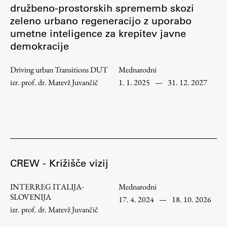
družbeno-prostorskih sprememb skozi
zeleno urbano regeneracijo z uporabo
Študij
umetne inteligence za krepitev javne
demokracije
Predstavitev študija
Driving urban Transitions DUT
Mednarodni
Študentske informacije
izr. prof. dr. Matevž Juvančič
1. 1. 2025
—
31. 12. 2027
Urniki
Študijski programi
Predmeti
Izbirni moduli EMŠA
Vpis
CREW - Križišče vizij
Zaključek študija
Mednarodne izmenjave
INTERREG ITALIJA-
Mednarodni
Študijske prakse
SLOVENIJA
17. 4. 2024
—
18. 10. 2026
izr. prof. dr. Matevž Juvančič
Spletna učilnica