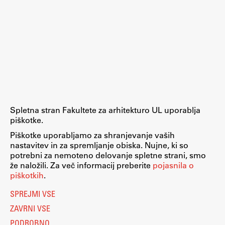
Zaključna dela
Razvojno sodelovanje in humanitarna pomoč
Založništvo
FA–ZA
Spletna stran Fakultete za arhitekturo UL uporablja
piškotke.
Zbirke
Piškotke uporabljamo za shranjevanje vaših
Publikacije
nastavitev in za spremljanje obiska. Nujne, ki so
potrebni za nemoteno delovanje spletne strani, smo
že naložili. Za več informacij preberite
pojasnila o
AR – Arhitektura, raziskovanje
piškotkih
.
Igra ustvarjalnosti
SPREJMI VSE
ZAVRNI VSE
PODROBNO