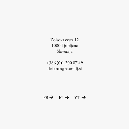
Raziskovalni projekti
Dosežki
Inštituti
Svetlobni LAB
Zoisova cesta 12
1000
Ljubljana
Slovenija
Delo
+386 (0)1 200 07 49
dekanat@fa.uni-lj.si
Seminarji
Seminarske teme
Gostujoči profesor
FB
IG
YT
Delavnice
Študentski projekti
Ekskurzije
Natečaji