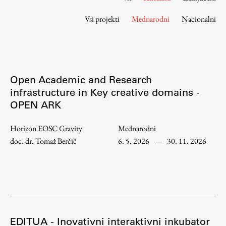
Osebje
Vsi projekti
Mednarodni
Nacionalni
Organiziranost
Alumni
Knjižnica
Mednarodno sodelovanje
Open Academic and Research
Članstva v združenjih
infrastructure in Key creative domains -
Konzorciji
OPEN ARK
Tržna dejavnost
Kontakti
Horizon EOSC Gravity
Mednarodni
doc. dr. Tomaž Berčič
6. 5. 2026
—
30. 11. 2026
Intranet UL FA
Intranet UL
Osebni portal FIORI
Spletni arhiv DEPO
EDITUA - Inovativni interaktivni inkubator