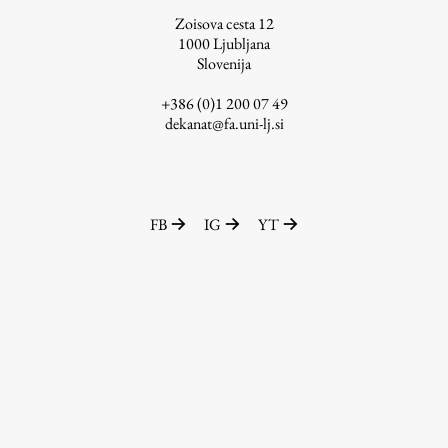
Zoisova cesta 12
ŠIS (SI)
1000
Ljubljana
ŠIS (EN)
Slovenija
+386 (0)1 200 07 49
dekanat@fa.uni-lj.si
Aktualno
Obvestila
FB
IG
YT
Novice
Koledar dogodkov
Program dela
Raziskovanje