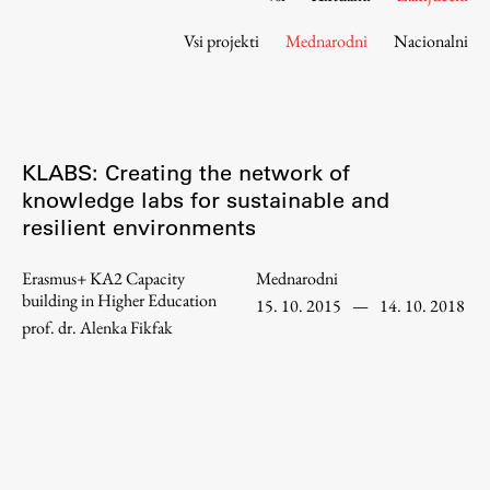
Osebje
Vsi projekti
Mednarodni
Nacionalni
Organiziranost
Alumni
Knjižnica
Mednarodno sodelovanje
KLABS: Creating the network of
Članstva v združenjih
knowledge labs for sustainable and
Konzorciji
resilient environments
Tržna dejavnost
Kontakti
Erasmus+ KA2 Capacity
Mednarodni
building in Higher Education
15. 10. 2015
—
14. 10. 2018
prof. dr. Alenka Fikfak
Intranet UL FA
Intranet UL
Osebni portal FIORI
Spletni arhiv DEPO