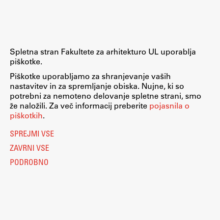
Raziskovalni projekti
Dosežki
Inštituti
Spletna stran Fakultete za arhitekturo UL uporablja
Svetlobni LAB
piškotke.
Piškotke uporabljamo za shranjevanje vaših
nastavitev in za spremljanje obiska. Nujne, ki so
potrebni za nemoteno delovanje spletne strani, smo
Delo
že naložili. Za več informacij preberite
pojasnila o
piškotkih
.
Seminarji
SPREJMI VSE
Seminarske teme
ZAVRNI VSE
Gostujoči profesor
PODROBNO
Delavnice
Študentski projekti
Ekskurzije
Natečaji