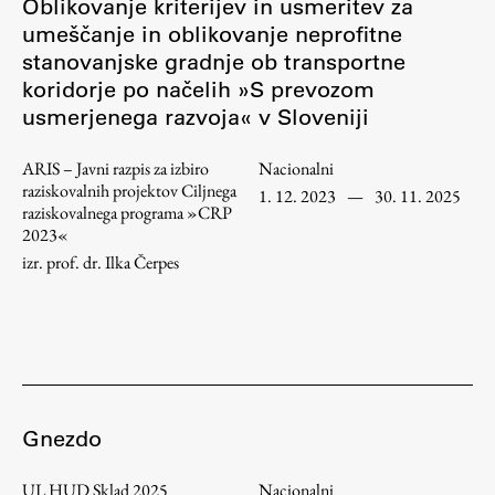
Oblikovanje kriterijev in usmeritev za
umeščanje in oblikovanje neprofitne
stanovanjske gradnje ob transportne
Študij
koridorje po načelih »S prevozom
usmerjenega razvoja« v Sloveniji
Predstavitev študija
Študentske informacije
ARIS – Javni razpis za izbiro
Nacionalni
raziskovalnih projektov Ciljnega
Urniki
1. 12. 2023
—
30. 11. 2025
raziskovalnega programa »CRP
Študijski programi
2023«
Predmeti
izr. prof. dr. Ilka Čerpes
Izbirni moduli EMŠA
Vpis
Zaključek študija
Mednarodne izmenjave
Študijske prakse
Gnezdo
UL HUD Sklad 2025
Nacionalni
Spletna učilnica