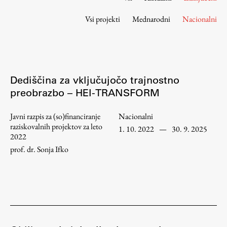
Osebje
Vsi projekti
Mednarodni
Nacionalni
Organiziranost
Alumni
Knjižnica
Mednarodno sodelovanje
Dediščina za vključujočo trajnostno
Članstva v združenjih
preobrazbo – HEI-TRANSFORM
Konzorciji
Tržna dejavnost
Javni razpis za (so)financiranje
Nacionalni
raziskovalnih projektov za leto
Kontakti
1. 10. 2022
—
30. 9. 2025
2022
prof. dr. Sonja Ifko
Intranet UL FA
Intranet UL
Osebni portal FIORI
Spletni arhiv DEPO