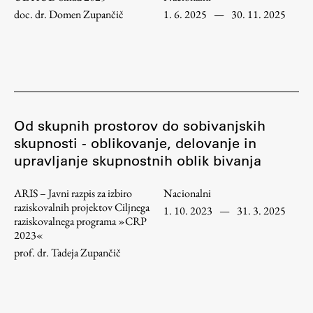
doc. dr. Domen Zupančič
1. 6. 2025
—
30. 11. 2025
ŠIS (SI)
ŠIS (EN)
Aktualno
Od skupnih prostorov do sobivanjskih
skupnosti - oblikovanje, delovanje in
Obvestila
upravljanje skupnostnih oblik bivanja
Novice
ARIS – Javni razpis za izbiro
Nacionalni
Koledar dogodkov
raziskovalnih projektov Ciljnega
1. 10. 2023
—
31. 3. 2025
Program dela
raziskovalnega programa »CRP
2023«
prof. dr. Tadeja Zupančič
Raziskovanje