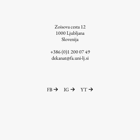
Zaključna dela
Razvojno sodelovanje in humanitarna pomoč
Zoisova cesta 12
1000
Ljubljana
Slovenija
Založništvo
+386 (0)1 200 07 49
dekanat@fa.uni-lj.si
FA–ZA
Zbirke
Publikacije
FB
IG
YT
AR – Arhitektura, raziskovanje
Igra ustvarjalnosti