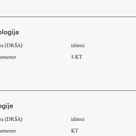
ologija
tura (DRŠA)
izbirni
semester
5 KT
ogije
tura (DRŠA)
izbirni
semester
KT