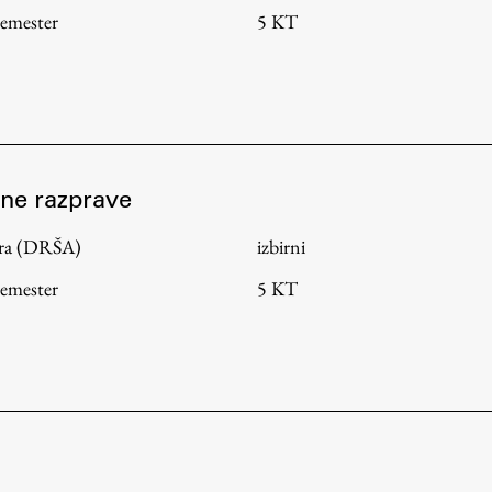
semester
5 KT
vne razprave
tura (DRŠA)
izbirni
semester
5 KT