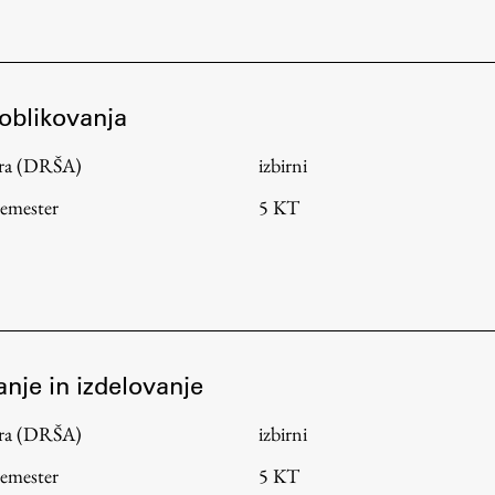
 oblikovanja
tura (DRŠA)
izbirni
semester
5 KT
anje in izdelovanje
tura (DRŠA)
izbirni
semester
5 KT