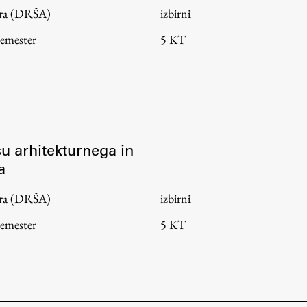
tura (DRŠA)
izbirni
semester
5 KT
su arhitekturnega in
a
tura (DRŠA)
izbirni
semester
5 KT