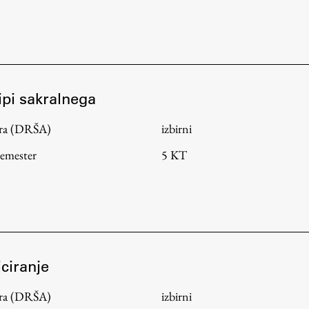
Založništvo
tipi sakralnega
tura (DRŠA)
izbirni
FA–ZA
Zbirke
semester
5 KT
Publikacije
AR – Arhitektura, raziskovanje
Igra ustvarjalnosti
iciranje
tura (DRŠA)
izbirni