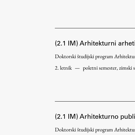
Delo
(2.1 IM) Arhitekturni arhe
Doktorski študijski program Arhitek
Seminarji
Seminarske teme
2. letnik
—
poletni semester, zimski 
Gostujoči profesor
Delavnice
Študentski projekti
Ekskurzije
Natečaji
(2.1 IM) Arhitekturno publ
Zaključna dela
Doktorski študijski program Arhitek
Razvojno sodelovanje in humanitarna