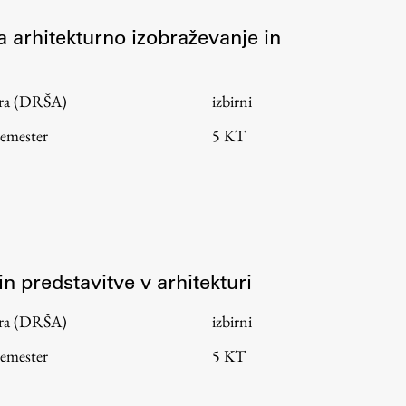
za arhitekturno izobraževanje in
tura (DRŠA)
izbirni
semester
5 KT
in predstavitve v arhitekturi
tura (DRŠA)
izbirni
semester
5 KT