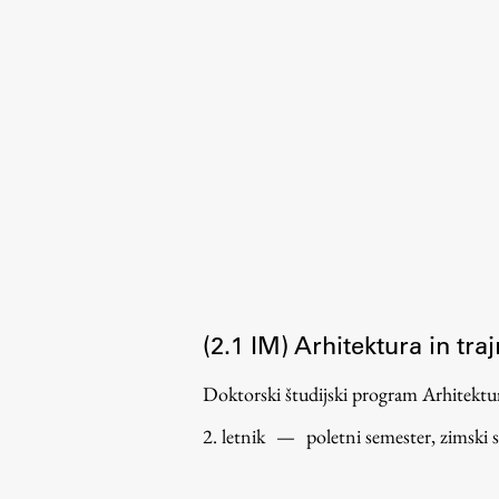
Organiziranost
Alumni
Knjižnica
Mednarodno sodelovanje
Članstva v združenjih
Konzorciji
Tržna dejavnost
Kontakti
Intranet UL FA
(2.1 IM) Arhitektura in tra
Intranet UL
Doktorski študijski program Arhitek
Osebni portal FIORI
2. letnik
—
poletni semester, zimski 
Spletni arhiv DEPO