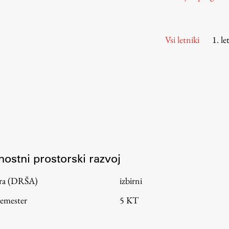
Urniki
Študijski programi
Predmeti
Vsi letniki
1. le
Izbirni moduli EMŠA
Vpis
Zaključek študija
Mednarodne izmenjave
Študijske prakse
Spletna učilnica
jnostni prostorski razvoj
ŠIS (SI)
tura (DRŠA)
izbirni
ŠIS (EN)
semester
5 KT