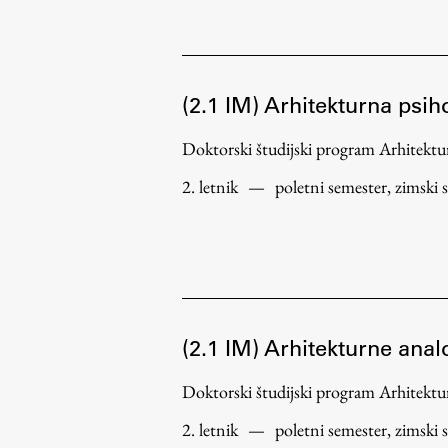
(2.1 IM) Arhitekturna psih
Doktorski študijski program Arhitek
Aktualno
2. letnik
—
poletni semester, zimski 
Obvestila
Novice
Koledar dogodkov
Program dela
(2.1 IM) Arhitekturne anal
Doktorski študijski program Arhitek
2. letnik
—
poletni semester, zimski 