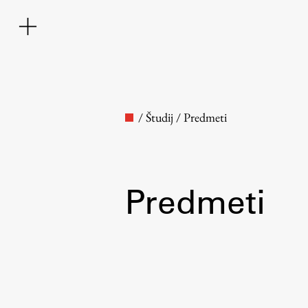
/
Študij
/
Predmeti
Predmeti
Fakulteta
O fakulteti
Osebje