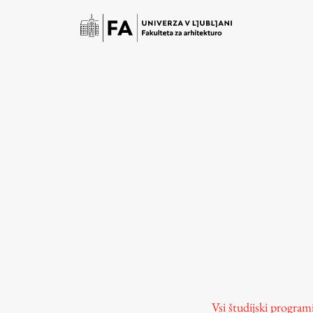
Študij
Predstavitev študija
Študentske informacije
Vsi študijski program