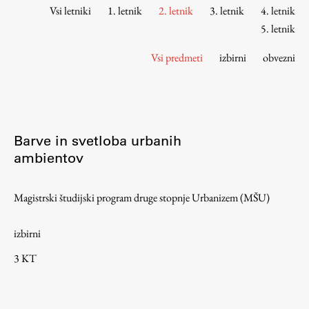
Osebje
Vsi letniki
1. letnik
2. letnik
3. letnik
4. letnik
Organiziranost
5. letnik
Alumni
Vsi predmeti
izbirni
obvezni
Knjižnica
Mednarodno sodelovanje
Članstva v združenjih
Konzorciji
Barve in svetloba urbanih
Tržna dejavnost
ambientov
Kontakti
Magistrski študijski program druge stopnje Urbanizem (MŠU)
Intranet UL FA
izbirni
Intranet UL
3 KT
Osebni portal FIORI
Spletni arhiv DEPO