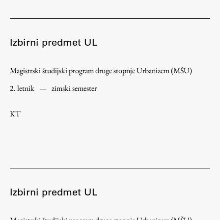
Študij
Izbirni predmet UL
Predstavitev študija
Magistrski študijski program druge stopnje Urbanizem (MŠU)
Študentske informacije
Urniki
2. letnik
—
zimski semester
Študijski programi
KT
Predmeti
Izbirni moduli EMŠA
Vpis
Zaključek študija
Mednarodne izmenjave
Študijske prakse
Izbirni predmet UL
Spletna učilnica