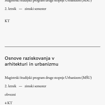
Magistrski študijski program druge stopnje Urbanizem (MŠU)
ŠIS (SI)
2. letnik
—
zimski semester
ŠIS (EN)
KT
Aktualno
Obvestila
Osnove raziskovanja v
Novice
arhitekturi in urbanizmu
Koledar dogodkov
Program dela
Magistrski študijski program druge stopnje Urbanizem (MŠU)
2. letnik
—
zimski semester
obvezni
Raziskovanje
4 KT