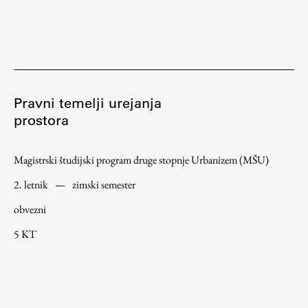
Raziskovalni projekti
Dosežki
Inštituti
Svetlobni LAB
Pravni temelji urejanja
prostora
Delo
Magistrski študijski program druge stopnje Urbanizem (MŠU)
Seminarji
2. letnik
—
zimski semester
Seminarske teme
obvezni
Gostujoči profesor
5 KT
Delavnice
Študentski projekti
Ekskurzije
Natečaji