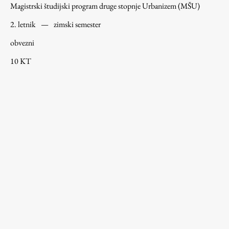
Magistrski študijski program druge stopnje Urbanizem (MŠU)
2. letnik
—
zimski semester
obvezni
10 KT