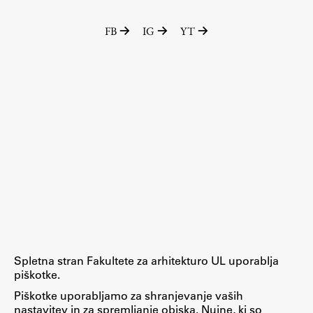
FB
IG
YT
Spletna stran Fakultete za arhitekturo UL uporablja
piškotke.
Piškotke uporabljamo za shranjevanje vaših
nastavitev in za spremljanje obiska. Nujne, ki so