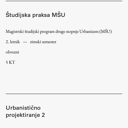
Zaključna dela
Študijska praksa MŠU
Razvojno sodelovanje in humanitarna pomoč
Magistrski študijski program druge stopnje Urbanizem (MŠU)
2. letnik
—
zimski semester
Založništvo
obvezni
5 KT
FA–ZA
Zbirke
Publikacije
AR – Arhitektura, raziskovanje
Igra ustvarjalnosti
Urbanistično
projektiranje 2