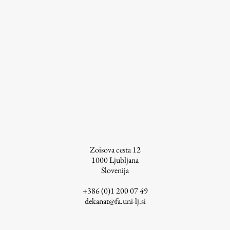
Zoisova cesta 12
1000
Ljubljana
Slovenija
+386 (0)1 200 07 49
dekanat@fa.uni-lj.si