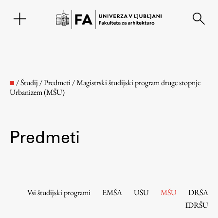
EN
/
Študij
/
Predmeti
/
Magistrski študijski program druge stopnje
Urbanizem (MŠU)
Predmeti
Fakulteta
Vsi študijski programi
EMŠA
UŠU
MŠU
DRŠA
IDRŠU
O fakulteti