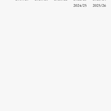
Osebje
2024/25
2025/26
Organiziranost
Alumni
Knjižnica
Mednarodno sodelovanje
Članstva v združenjih
Konzorciji
Tržna dejavnost
Kontakti
Intranet UL FA
Intranet UL
Osebni portal FIORI
Spletni arhiv DEPO