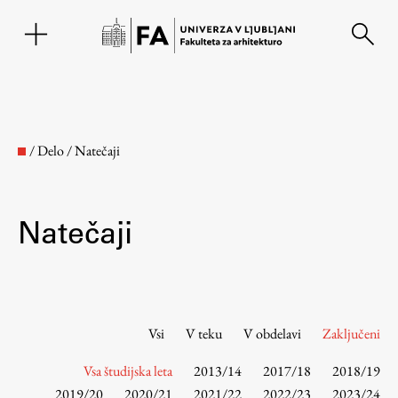
EN
/
Delo
/
Natečaji
Natečaji
Fakulteta
Vsi
V teku
V obdelavi
Zaključeni
Vsa študijska leta
2013/14
2017/18
2018/19
O fakulteti
2019/20
2020/21
2021/22
2022/23
2023/24