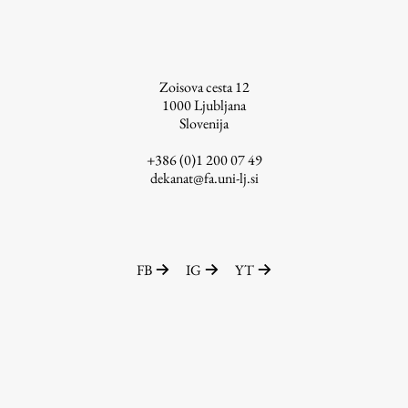
Študij
Zoisova cesta 12
1000
Ljubljana
Predstavitev študija
Slovenija
Študentske informacije
+386 (0)1 200 07 49
Urniki
dekanat@fa.uni-lj.si
Študijski programi
Predmeti
Izbirni moduli EMŠA
Vpis
FB
IG
YT
Zaključek študija
Mednarodne izmenjave
Študijske prakse
Spletna učilnica