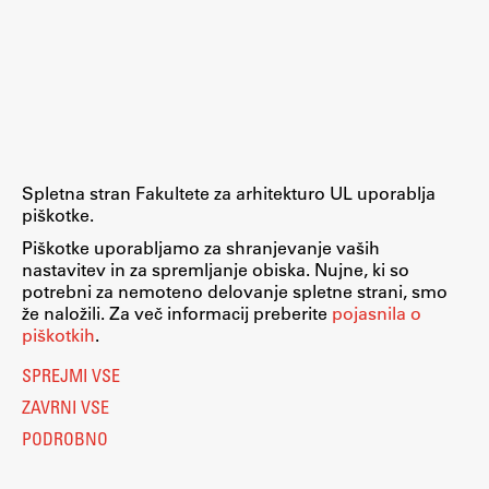
ŠIS (SI)
ŠIS (EN)
Aktualno
Spletna stran Fakultete za arhitekturo UL uporablja
piškotke.
Obvestila
Piškotke uporabljamo za shranjevanje vaših
nastavitev in za spremljanje obiska. Nujne, ki so
Novice
potrebni za nemoteno delovanje spletne strani, smo
Koledar dogodkov
že naložili. Za več informacij preberite
pojasnila o
piškotkih
.
Program dela
SPREJMI VSE
ZAVRNI VSE
PODROBNO
Raziskovanje
Nastavitve piškotkov
O piškotkih