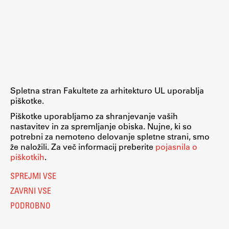
ŠIS (SI)
ŠIS (EN)
Aktualno
Spletna stran Fakultete za arhitekturo UL uporablja
piškotke.
Obvestila
Piškotke uporabljamo za shranjevanje vaših
nastavitev in za spremljanje obiska. Nujne, ki so
Novice
potrebni za nemoteno delovanje spletne strani, smo
Koledar dogodkov
že naložili. Za več informacij preberite
pojasnila o
piškotkih
.
Program dela
SPREJMI VSE
ZAVRNI VSE
PODROBNO
Raziskovanje
Nastavitve piškotkov
O piškotkih