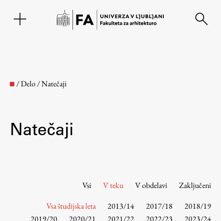
EN
/
Delo
/
Natečaji
Natečaji
Fakulteta
Vsi
V teku
V obdelavi
Zaključeni
Vsa študijska leta
2013/14
2017/18
2018/19
O fakulteti
2019/20
2020/21
2021/22
2022/23
2023/24