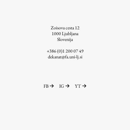
Študij
Zoisova cesta 12
1000
Ljubljana
Predstavitev študija
Slovenija
Študentske informacije
+386 (0)1 200 07 49
Urniki
dekanat@fa.uni-lj.si
Študijski programi
Predmeti
Izbirni moduli EMŠA
Vpis
FB
IG
YT
Zaključek študija
Mednarodne izmenjave
Študijske prakse
Spletna učilnica