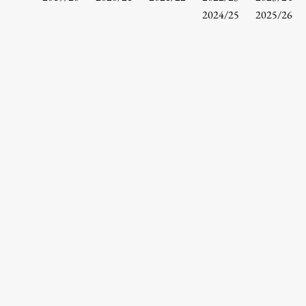
Osebje
2024/25
2025/26
Organiziranost
Alumni
Knjižnica
Mednarodno sodelovanje
Članstva v združenjih
Konzorciji
Tržna dejavnost
Kontakti
Intranet UL FA
Intranet UL
Osebni portal FIORI
Spletni arhiv DEPO