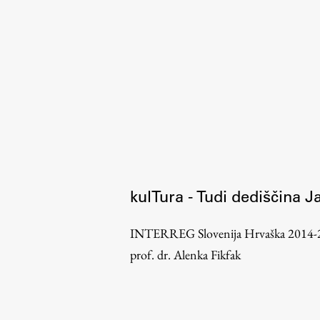
Organiziranost
Alumni
Knjižnica
Mednarodno sodelovanje
Članstva v združenjih
Konzorciji
Tržna dejavnost
Kontakti
kulTura - Tudi dediščina Ja
Intranet UL FA
INTERREG Slovenija Hrvaška 2014-
Intranet UL
prof. dr. Alenka Fikfak
Osebni portal FIORI
Spletni arhiv DEPO