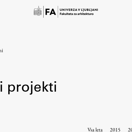
ni
 projekti
Študij
Predstavitev študija
Študentske informacije
Vsa leta
2015
2