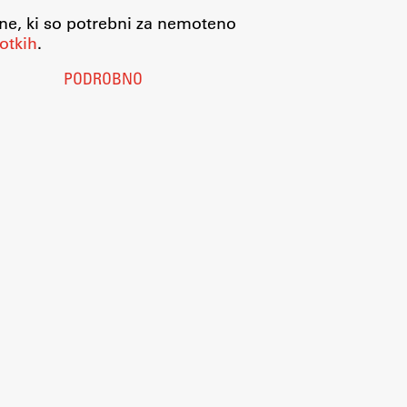
jne, ki so potrebni za nemoteno
otkih
.
PODROBNO