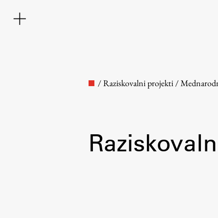
/
Raziskovalni projekti
/
Mednarod
Raziskovalni
Fakulteta
O fakulteti
Osebje