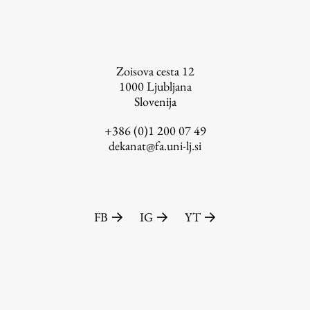
Zoisova cesta 12
1000
Ljubljana
Založništvo
Slovenija
+386 (0)1 200 07 49
FA–ZA
dekanat@fa.uni-lj.si
Zbirke
Publikacije
FB
IG
YT
AR – Arhitektura, raziskovanje
Igra ustvarjalnosti