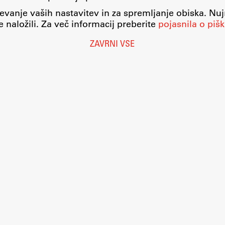
evanje vaših nastavitev in za spremljanje obiska. Nu
 naložili. Za več informacij preberite
pojasnila o pišk
ZAVRNI VSE
Nastavitve piškotkov
O piškotkih
Pravno obvestilo
Varstvo osebnih podatkov
Katalog informacij javnega značaja
Dostopnost
Računalništvo
Eduroam