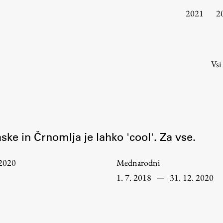
Urniki
2021
2
Študijski programi
Predmeti
Izbirni moduli EMŠA
Vsi
Vpis
Zaključek študija
Mednarodne izmenjave
Študijske prakse
ske in Črnomlja je lahko 'cool'. Za vse.
Spletna učilnica
2020
Mednarodni
ŠIS (SI)
1. 7. 2018
—
31. 12. 2020
ŠIS (EN)