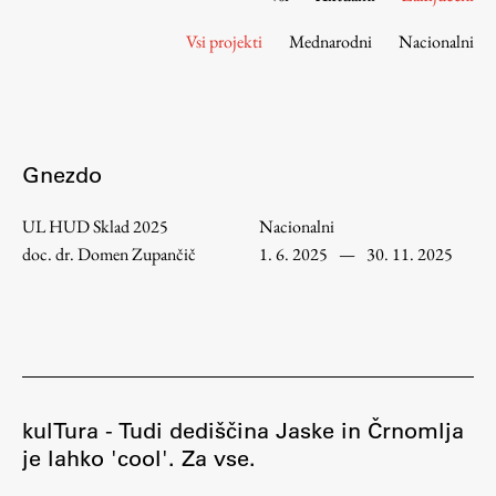
Osebje
Vsi projekti
Mednarodni
Nacionalni
Organiziranost
Alumni
Knjižnica
Mednarodno sodelovanje
Gnezdo
Članstva v združenjih
Konzorciji
UL HUD Sklad 2025
Nacionalni
Tržna dejavnost
doc. dr. Domen Zupančič
1. 6. 2025
—
30. 11. 2025
Kontakti
Intranet UL FA
Intranet UL
Osebni portal FIORI
kulTura - Tudi dediščina Jaske in Črnomlja
Spletni arhiv DEPO
je lahko 'cool'. Za vse.