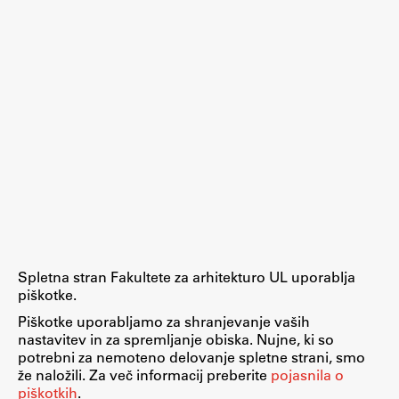
Raziskovalni projekti
Dosežki
Inštituti
Svetlobni LAB
Delo
Seminarji
Seminarske teme
Spletna stran Fakultete za arhitekturo UL uporablja
Gostujoči profesor
piškotke.
Delavnice
Piškotke uporabljamo za shranjevanje vaših
nastavitev in za spremljanje obiska. Nujne, ki so
Študentski projekti
potrebni za nemoteno delovanje spletne strani, smo
Ekskurzije
že naložili. Za več informacij preberite
pojasnila o
piškotkih
.
Natečaji