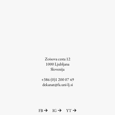
ŠIS (SI)
ŠIS (EN)
Aktualno
Obvestila
Zoisova cesta 12
Novice
1000
Ljubljana
Slovenija
Koledar dogodkov
Program dela
+386 (0)1 200 07 49
dekanat@fa.uni-lj.si
Raziskovanje
FB
IG
YT