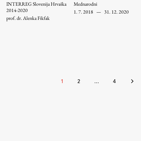
INTERREG Slovenija Hrvaška
Mednarodni
2014-2020
1. 7. 2018
—
31. 12. 2020
Študij
prof. dr. Alenka Fikfak
Predstavitev študija
Študentske informacije
Urniki
Študijski programi
Predmeti
Številčenje
1
2
…
4
Izbirni moduli EMŠA
prispevkov
Vpis
Zaključek študija
Mednarodne izmenjave
Študijske prakse
Spletna učilnica