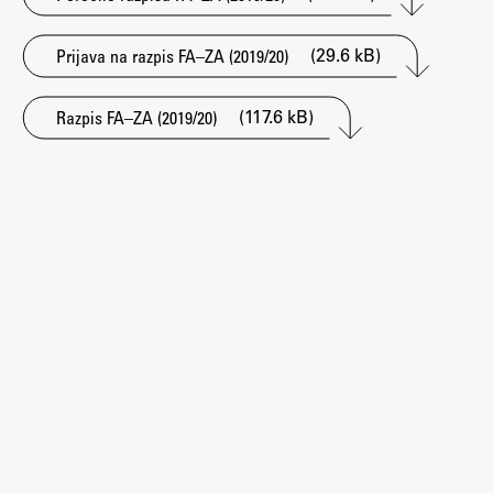
Zaključna dela
(29.6 kB)
Prijava na razpis FA–ZA (2019/20)
Razvojno sodelovanje in humanitarna pomoč
(117.6 kB)
Razpis FA–ZA (2019/20)
Založništvo
FA–ZA
Zbirke
Publikacije
AR – Arhitektura, raziskovanje
Igra ustvarjalnosti