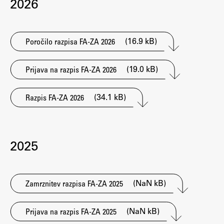
2026
Osebje
Organiziranost
Alumni
(16.9 kB)
Poročilo razpisa FA-ZA 2026
Knjižnica
Mednarodno sodelovanje
(19.0 kB)
Prijava na razpis FA-ZA 2026
Članstva v združenjih
Konzorciji
(34.1 kB)
Razpis FA-ZA 2026
Tržna dejavnost
Kontakti
2025
Intranet UL FA
Intranet UL
(NaN kB)
Zamrznitev razpisa FA-ZA 2025
Osebni portal FIORI
Spletni arhiv DEPO
(NaN kB)
Prijava na razpis FA-ZA 2025