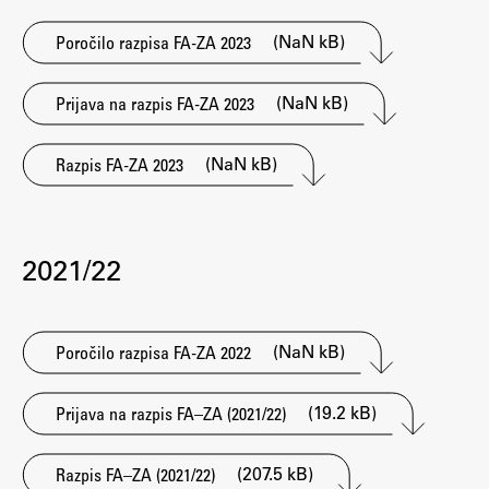
ŠIS (SI)
(NaN kB)
Poročilo razpisa FA-ZA 2023
ŠIS (EN)
(NaN kB)
Prijava na razpis FA-ZA 2023
(NaN kB)
Razpis FA-ZA 2023
Aktualno
Obvestila
2021/22
Novice
Koledar dogodkov
Program dela
(NaN kB)
Poročilo razpisa FA-ZA 2022
(19.2 kB)
Prijava na razpis FA–ZA (2021/22)
Raziskovanje
(207.5 kB)
Razpis FA–ZA (2021/22)