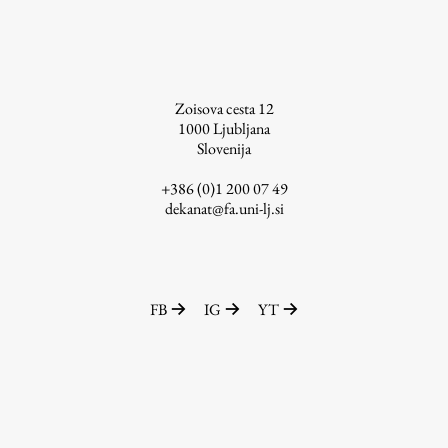
Zoisova cesta 12
1000
Ljubljana
Slovenija
+386 (0)1 200 07 49
dekanat@fa.uni-lj.si
FB
IG
YT