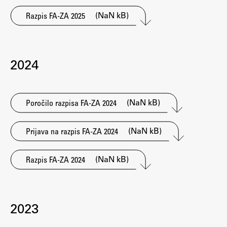
(NaN kB)
Razpis FA-ZA 2025
Študij
Predstavitev študija
2024
Študentske informacije
Urniki
(NaN kB)
Študijski programi
Poročilo razpisa FA-ZA 2024
Predmeti
(NaN kB)
Prijava na razpis FA-ZA 2024
Izbirni moduli EMŠA
Vpis
(NaN kB)
Razpis FA-ZA 2024
Zaključek študija
Mednarodne izmenjave
Študijske prakse
2023
Spletna učilnica