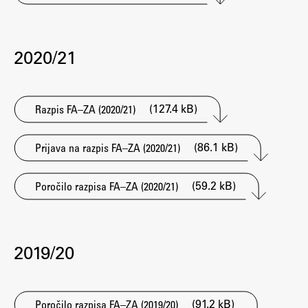
Raziskovalni projekti
Dosežki
2020/21
Inštituti
Svetlobni LAB
(127.4 kB)
Razpis FA–ZA (2020/21)
Delo
(86.1 kB)
Prijava na razpis FA–ZA (2020/21)
Seminarji
(59.2 kB)
Poročilo razpisa FA–ZA (2020/21)
Seminarske teme
Gostujoči profesor
Delavnice
2019/20
Študentski projekti
Ekskurzije
(91.2 kB)
Natečaji
Poročilo razpisa FA–ZA (2019/20)