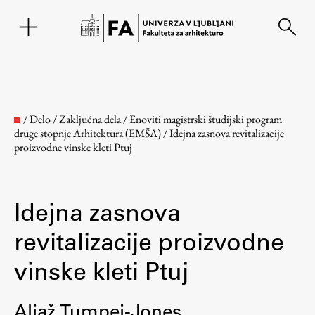
EN
/
Delo
/
Zaključna dela
/
Enoviti magistrski študijski program
druge stopnje Arhitektura (EMŠA)
/
Idejna zasnova revitalizacije
proizvodne vinske kleti Ptuj
Idejna zasnova
revitalizacije proizvodne
Fakulteta
vinske kleti Ptuj
O fakulteti
Aljaž Tumpej-Jones