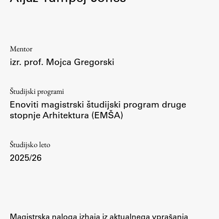
Osebje
Organiziranost
Alumni
Mentor
Knjižnica
izr. prof. Mojca Gregorski
Mednarodno sodelovanje
Članstva v združenjih
Študijski programi
Konzorciji
Enoviti magistrski študijski program druge
Tržna dejavnost
stopnje Arhitektura (EMŠA)
Kontakti
Študijsko leto
Intranet UL FA
2025/26
Intranet UL
Osebni portal FIORI
Spletni arhiv DEPO
Magistrska naloga izhaja iz aktualnega vprašanja