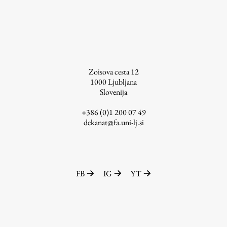
Zoisova cesta 12
1000
Ljubljana
Slovenija
+386 (0)1 200 07 49
dekanat@fa.uni-lj.si
FB
IG
YT