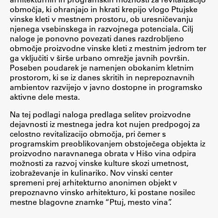
območja, ki ohranjajo in hkrati krepijo vlogo Ptujske
ŠIS (SI)
vinske kleti v mestnem prostoru, ob uresničevanju
njenega vsebinskega in razvojnega potenciala. Cilj
ŠIS (EN)
naloge je ponovno povezati danes razdrobljeno
območje proizvodne vinske kleti z mestnim jedrom ter
ga vključiti v širše urbano omrežje javnih površin.
Poseben poudarek je namenjen obokanim kletnim
prostorom, ki se iz danes skritih in neprepoznavnih
Aktualno
ambientov razvijejo v javno dostopne in programsko
aktivne dele mesta.
Obvestila
Na tej podlagi naloga predlaga selitev proizvodne
Novice
dejavnosti iz mestnega jedra kot nujen predpogoj za
celostno revitalizacijo območja, pri čemer s
Koledar dogodkov
programskim preoblikovanjem obstoječega objekta iz
Program dela
proizvodno naravnanega obrata v Hišo vina odpira
možnosti za razvoj vinske kulture skozi umetnost,
izobraževanje in kulinariko. Nov vinski center
spremeni prej arhitekturno anonimen objekt v
prepoznavno vinsko arhitekturo, ki postane nosilec
Raziskovanje
mestne blagovne znamke “Ptuj, mesto vina”.