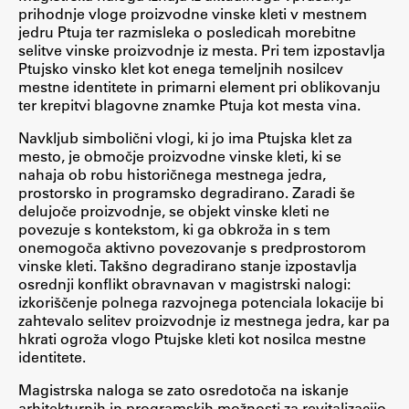
prihodnje vloge proizvodne vinske kleti v mestnem
jedru Ptuja ter razmisleka o posledicah morebitne
selitve vinske proizvodnje iz mesta. Pri tem izpostavlja
Študij
Ptujsko vinsko klet kot enega temeljnih nosilcev
mestne identitete in primarni element pri oblikovanju
ter krepitvi blagovne znamke Ptuja kot mesta vina.
Predstavitev študija
Študentske informacije
Navkljub simbolični vlogi, ki jo ima Ptujska klet za
mesto, je območje proizvodne vinske kleti, ki se
Urniki
nahaja ob robu historičnega mestnega jedra,
Študijski programi
prostorsko in programsko degradirano. Zaradi še
delujoče proizvodnje, se objekt vinske kleti ne
Predmeti
povezuje s kontekstom, ki ga obkroža in s tem
Izbirni moduli EMŠA
onemogoča aktivno povezovanje s predprostorom
vinske kleti. Takšno degradirano stanje izpostavlja
Vpis
osrednji konflikt obravnavan v magistrski nalogi:
Zaključek študija
izkoriščenje polnega razvojnega potenciala lokacije bi
zahtevalo selitev proizvodnje iz mestnega jedra, kar pa
Mednarodne izmenjave
hkrati ogroža vlogo Ptujske kleti kot nosilca mestne
Študijske prakse
identitete.
Magistrska naloga se zato osredotoča na iskanje
Spletna učilnica
arhitekturnih in programskih možnosti za revitalizacijo