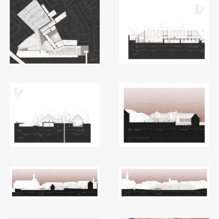
Zaključna dela
Razvojno sodelovanje in humanitarna pomoč
Založništvo
FA–ZA
Zbirke
Publikacije
AR – Arhitektura, raziskovanje
Igra ustvarjalnosti