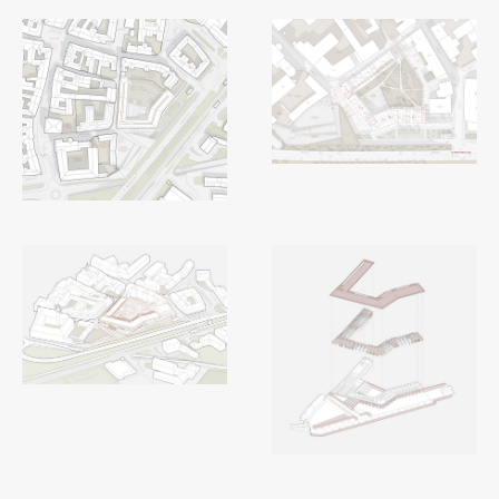
Raziskovalni projekti
Dosežki
Inštituti
Svetlobni LAB
Delo
Seminarji
Seminarske teme
Gostujoči profesor
Delavnice
Študentski projekti
Ekskurzije
Natečaji