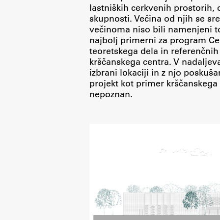
lastniških cerkvenih prostorih
skupnosti. Večina od njih se sr
večinoma niso bili namenjeni to
najbolj primerni za program Ce
teoretskega dela in referenčn
krščanskega centra. V nadaljev
izbrani lokaciji in z njo posku
projekt kot primer krščanskega 
Aktualno
nepoznan.
Obvestila
Novice
Koledar dogodkov
Program dela