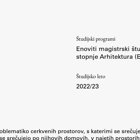
Urniki
Študijski programi
Predmeti
Izbirni moduli EMŠA
Študijski programi
Vpis
Enoviti magistrski št
Zaključek študija
stopnje Arhitektura 
Mednarodne izmenjave
Študijske prakse
Študijsko leto
2022/23
Spletna učilnica
ŠIS (SI)
ŠIS (EN)
oblematiko cerkvenih prostorov, s katerimi se srečuj
se srečujejo po njihovih domovih, v najetih prostorih 