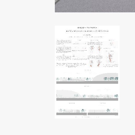
pomoč