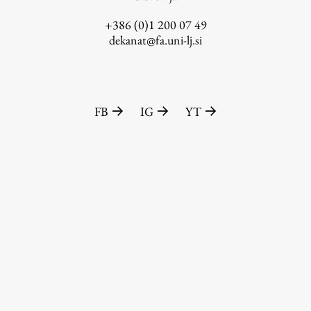
+386 (0)1 200 07 49
dekanat@fa.uni-lj.si
FB
IG
YT