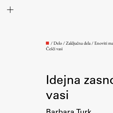
/
Delo
/
Zaključna dela
/
Enoviti ma
Češči vasi
Idejna zasn
Fakulteta
vasi
O fakulteti
Osebje
Barbara Turk