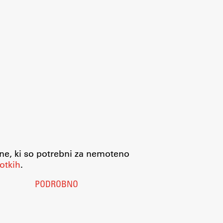
jne, ki so potrebni za nemoteno
otkih
.
PODROBNO