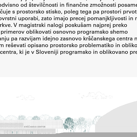
, odvisno od številčnosti in finančne zmožnosti posam
ečuje s prostorsko stisko, poleg tega pa prostori prvo
vrstni uporabi, zato imajo precej pomanjkljivosti in 
rkve. V magistrski nalogi poskušam najprej preko
ih primerov oblikovati osnovno programsko shemo
anju pa razvijam idejno zasnovo krščanskega centra 
šam reševati opisano prostorsko problematiko in obliko
centra, ki je v Sloveniji programsko in oblikovano pr