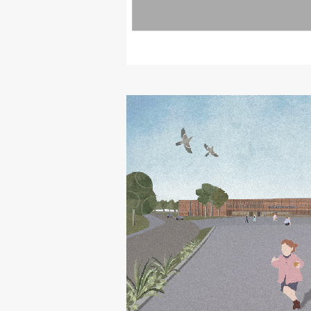
Delo
Seminarji
Seminarske teme
Gostujoči profesor
Delavnice
Študentski projekti
Ekskurzije
Natečaji
Zaključna dela
Razvojno sodelovanje in humanitarna