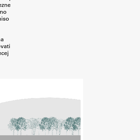
ezne
tno
niso
na
vati
ecej
Raziskovanje
Raziskovalni projekti
Dosežki
Inštituti
Svetlobni LAB