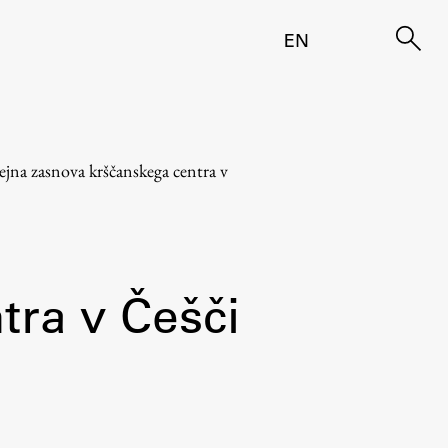
EN
ejna zasnova krščanskega centra v
tra v Češči