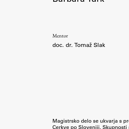
Organiziranost
Alumni
Knjižnica
Mednarodno sodelovanje
Mentor
Članstva v združenjih
doc. dr. Tomaž Slak
Konzorciji
Tržna dejavnost
Kontakti
Intranet UL FA
Intranet UL
Osebni portal FIORI
Spletni arhiv DEPO
Magistrsko delo se ukvarja s pr
Cerkve po Sloveniji. Skupnosti 