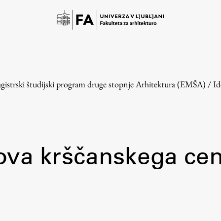
gistrski študijski program druge stopnje Arhitektura (EMŠA)
/
Id
ova krščanskega cen
Študij
Predstavitev študija
Študentske informacije