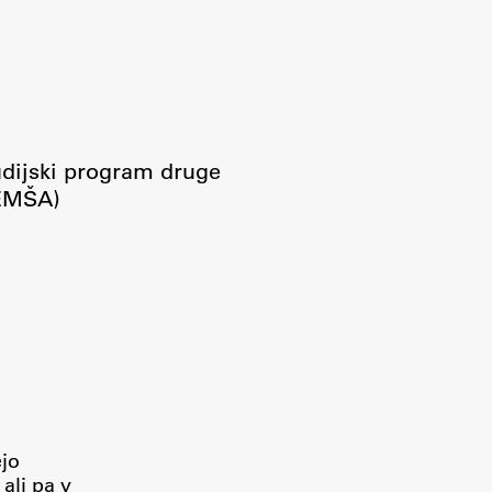
udijski program druge
(EMŠA)
ejo
ali pa v