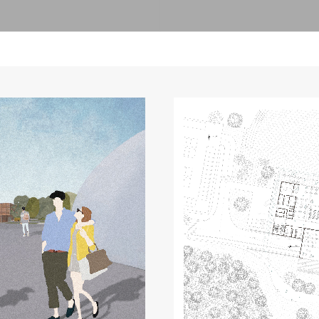
Založništvo
FA–ZA
Zbirke
Publikacije
AR – Arhitektura, raziskovanje
Igra ustvarjalnosti