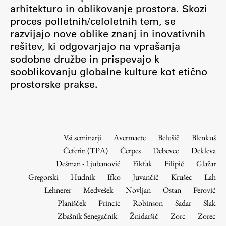
Osebje
arhitekturo in oblikovanje prostora. Skozi
proces polletnih/celoletnih tem, se
Organiziranost
razvijajo nove oblike znanj in inovativnih
Alumni
rešitev, ki odgovarjajo na vprašanja
Knjižnica
sodobne družbe in prispevajo k
Mednarodno sodelovanje
sooblikovanju globalne kulture kot etično
Članstva v združenjih
prostorske prakse.
Konzorciji
Tržna dejavnost
Kontakti
Vsi seminarji
Avermaete
Belušič
Blenkuš
Čeferin (TPA)
Čerpes
Debevec
Dekleva
Intranet UL FA
Dešman - Ljubanović
Fikfak
Filipič
Glažar
Intranet UL
Gregorski
Hudnik
Ifko
Juvančič
Krušec
Lah
Osebni portal FIORI
Lehnerer
Medvešek
Novljan
Ostan
Perović
Planišček
Princic
Robinson
Sadar
Slak
Spletni arhiv DEPO
Zbašnik Senegačnik
Žnidaršič
Zorc
Zorec