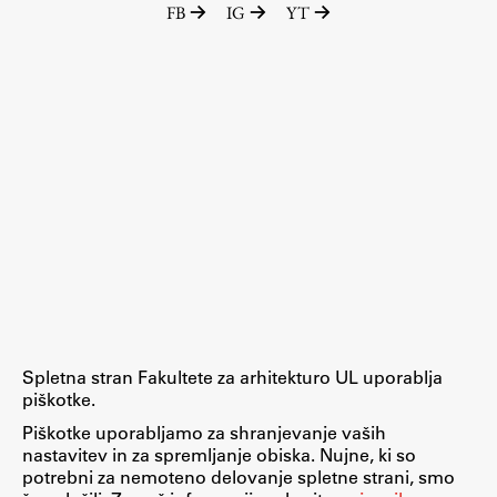
FB
IG
YT
Raziskovalni projekti
Dosežki
Inštituti
Svetlobni LAB
Delo
Seminarji
Seminarske teme
Gostujoči profesor
Spletna stran Fakultete za arhitekturo UL uporablja
Delavnice
piškotke.
Študentski projekti
Piškotke uporabljamo za shranjevanje vaših
nastavitev in za spremljanje obiska. Nujne, ki so
Ekskurzije
potrebni za nemoteno delovanje spletne strani, smo
Natečaji