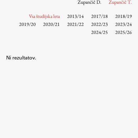
Zupančič D.
Zupančič T.
Vsa študijska leta
2013/14
2017/18
2018/19
Študij
2019/20
2020/21
2021/22
2022/23
2023/24
2024/25
2025/26
Predstavitev študija
Študentske informacije
Urniki
Ni rezultatov.
Študijski programi
Predmeti
Izbirni moduli EMŠA
Vpis
Zaključek študija
Mednarodne izmenjave
Študijske prakse
Spletna učilnica