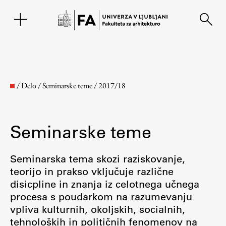
EN
/
Delo
/
Seminarske teme
/
2017/18
Seminarske teme
Seminarska tema skozi raziskovanje,
teorijo in prakso vključuje različne
disicpline in znanja iz celotnega učnega
Fakulteta
procesa s poudarkom na razumevanju
vpliva kulturnih, okoljskih, socialnih,
O fakulteti
tehnoloških in političnih fenomenov na