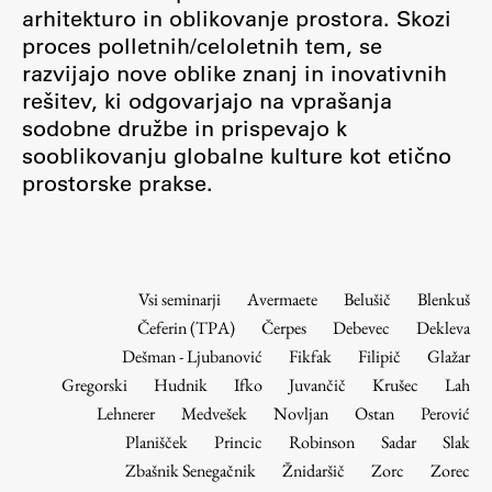
Osebje
arhitekturo in oblikovanje prostora. Skozi
proces polletnih/celoletnih tem, se
Organiziranost
razvijajo nove oblike znanj in inovativnih
Alumni
rešitev, ki odgovarjajo na vprašanja
Knjižnica
sodobne družbe in prispevajo k
Mednarodno sodelovanje
sooblikovanju globalne kulture kot etično
Članstva v združenjih
prostorske prakse.
Konzorciji
Tržna dejavnost
Kontakti
Vsi seminarji
Avermaete
Belušič
Blenkuš
Čeferin (TPA)
Čerpes
Debevec
Dekleva
Intranet UL FA
Dešman - Ljubanović
Fikfak
Filipič
Glažar
Intranet UL
Gregorski
Hudnik
Ifko
Juvančič
Krušec
Lah
Osebni portal FIORI
Lehnerer
Medvešek
Novljan
Ostan
Perović
Planišček
Princic
Robinson
Sadar
Slak
Spletni arhiv DEPO
Zbašnik Senegačnik
Žnidaršič
Zorc
Zorec