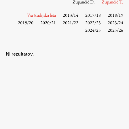
Zupančič D.
Zupančič T.
Vsa študijska leta
2013/14
2017/18
2018/19
Študij
2019/20
2020/21
2021/22
2022/23
2023/24
2024/25
2025/26
Predstavitev študija
Študentske informacije
Urniki
Ni rezultatov.
Študijski programi
Predmeti
Izbirni moduli EMŠA
Vpis
Zaključek študija
Mednarodne izmenjave
Študijske prakse
Spletna učilnica