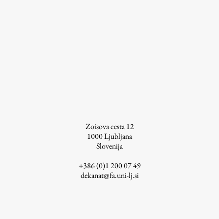
ŠIS (SI)
ŠIS (EN)
Aktualno
Obvestila
Novice
Zoisova cesta 12
1000
Ljubljana
Koledar dogodkov
Slovenija
Program dela
+386 (0)1 200 07 49
dekanat@fa.uni-lj.si
Raziskovanje