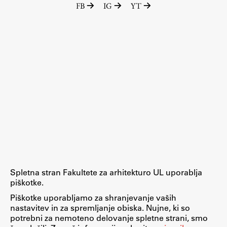
FB
IG
YT
Raziskovalni projekti
Dosežki
Inštituti
Svetlobni LAB
Delo
Seminarji
Seminarske teme
Gostujoči profesor
Spletna stran Fakultete za arhitekturo UL uporablja
Delavnice
piškotke.
Študentski projekti
Piškotke uporabljamo za shranjevanje vaših
nastavitev in za spremljanje obiska. Nujne, ki so
Ekskurzije
potrebni za nemoteno delovanje spletne strani, smo
Natečaji