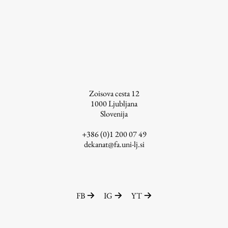
Zaključna dela
Razvojno sodelovanje in humanitarna pomoč
Založništvo
Zoisova cesta 12
1000
Ljubljana
FA–ZA
Slovenija
Zbirke
+386 (0)1 200 07 49
Publikacije
dekanat@fa.uni-lj.si
AR – Arhitektura, raziskovanje
Igra ustvarjalnosti
FB
IG
YT