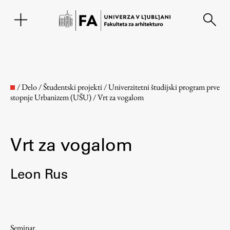
EN
/
Delo
/
Študentski projekti
/
Univerzitetni študijski program prve
stopnje Urbanizem (UŠU)
/
Vrt za vogalom
Vrt za vogalom
Leon Rus
Fakulteta
O fakulteti
Seminar