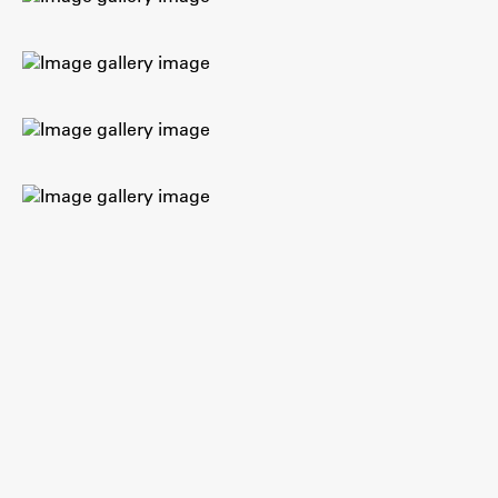
Raziskovalni projekti
Dosežki
Inštituti
Svetlobni LAB
Delo
Seminarji
Seminarske teme
Gostujoči profesor
Delavnice
Študentski projekti
Ekskurzije
Natečaji