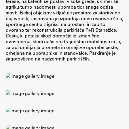
terase, na katerih se postavi visoke grede, s čimer se
agrikulturno nadomesti uporaba tlorisnega odtisa
ŠIS (SI)
stavb. Nekaj objektov vključuje prostore za storitvene
ŠIS (EN)
dejavnosti, zasnovana je izgradnja nove osnovne šole,
športnega centra z igrišči na prostem in zaprto
dvorano ter rekonstrukcija parkirišča P+R Stanežiče.
Cesta, ki poteka skozi območje je izmenično
dvosmerna, sledi načelom trajnostne mobilnosti in je,
Aktualno
zaradi umirjanja prometa in omejitve uporabe ceste,
omejena na uporabnike in stanovalce. Parkiranje je
zagotovljeno na nadzemnih parkiriščih.
Obvestila
Novice
Koledar dogodkov
Program dela
Raziskovanje