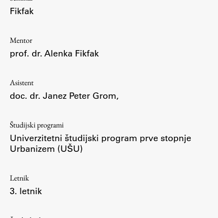
Osebje
Fikfak
Organiziranost
Alumni
Mentor
Knjižnica
prof. dr. Alenka Fikfak
Mednarodno sodelovanje
Članstva v združenjih
Asistent
Konzorciji
doc. dr. Janez Peter Grom
,
Tržna dejavnost
Kontakti
Študijski programi
Univerzitetni študijski program prve stopnje
Urbanizem (UŠU)
Intranet UL FA
Intranet UL
Letnik
Osebni portal FIORI
3. letnik
Spletni arhiv DEPO