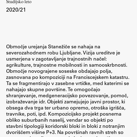
Študijsko leto
2020/21
Študij
Predstavitev študija
Študentske informacije
Območje urejanja Stanežiče se nahaja na
severozahodnem robu Ljubljane. Vizija ureditve je
Urniki
usmerjena v zagotavljanje trajnostnih načel:
Študijski programi
agrikulture, trajnostne mobilnosti in samooskrbnosti.
Območje novograjene soseske obdajajo polja,
Predmeti
zasnovana po kompoziciji na Franciscejskem katastru.
Izbirni moduli EMŠA
Ta se fragmentirajo v zasebne vrtičke, med katerimi se
nahajajo skupne površine. Te omogočajo
Vpis
shranjevanje, medgeneracijsko povezovanje, pomoč,
Zaključek študija
izobraževanje idr. Objekti zamejujejo javni prostor, ki
obsega dva trga ter urbano opremo, otroška igrišča,
Mednarodne izmenjave
travnike, poti, ipd. Kompozicijsko projekt posnema
Študijske prakse
obliko suburbanih naselij, vendar so objekti po
stavbni tipologiji koridorski bloki in bloki z notranjim
dvoriščem višine P+3. Na površinah ravnih streh so
Spletna učilnica