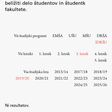
beližiti delo študentov in študentk
Osebje
fakultete.
Organiziranost
Alumni
Knjižnica
Mednarodno sodelovanje
Vsi študijski programi
EMŠA
UŠU
MŠU
DRŠA
Članstva v združenjih
IDRŠU
Konzorciji
Vsi letniki
1. letnik
2. letnik
3. letnik
4. letnik
Tržna dejavnost
5. letnik
Kontakti
Vsa študijska leta
2013/14
2017/18
2018/19
Intranet UL FA
2019/20
2020/21
2021/22
2022/23
2023/24
2024/25
2025/26
Intranet UL
Osebni portal FIORI
Spletni arhiv DEPO
Ni rezultatov.