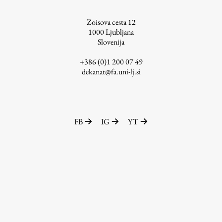
ŠIS (SI)
Zoisova cesta 12
ŠIS (EN)
1000
Ljubljana
Slovenija
+386 (0)1 200 07 49
dekanat@fa.uni-lj.si
Aktualno
Obvestila
FB
IG
YT
Novice
Koledar dogodkov
Program dela
Raziskovanje