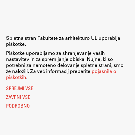
Raziskovalni projekti
Dosežki
Inštituti
Svetlobni LAB
Spletna stran Fakultete za arhitekturo UL uporablja
piškotke.
Piškotke uporabljamo za shranjevanje vaših
nastavitev in za spremljanje obiska. Nujne, ki so
Delo
potrebni za nemoteno delovanje spletne strani, smo
že naložili. Za več informacij preberite
pojasnila o
piškotkih
.
Seminarji
SPREJMI VSE
Seminarske teme
ZAVRNI VSE
Gostujoči profesor
PODROBNO
Delavnice
Študentski projekti
Ekskurzije
Natečaji