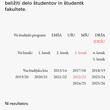
beližiti delo študentov in študentk
Osebje
fakultete.
Organiziranost
Alumni
Knjižnica
Mednarodno sodelovanje
Vsi študijski programi
EMŠA
UŠU
MŠU
DRŠA
Članstva v združenjih
IDRŠU
Konzorciji
Vsi letniki
1. letnik
2. letnik
3. letnik
4. letnik
Tržna dejavnost
5. letnik
Kontakti
Vsa študijska leta
2013/14
2017/18
2018/19
Intranet UL FA
2019/20
2020/21
2021/22
2022/23
2023/24
2024/25
2025/26
Intranet UL
Osebni portal FIORI
Spletni arhiv DEPO
Ni rezultatov.