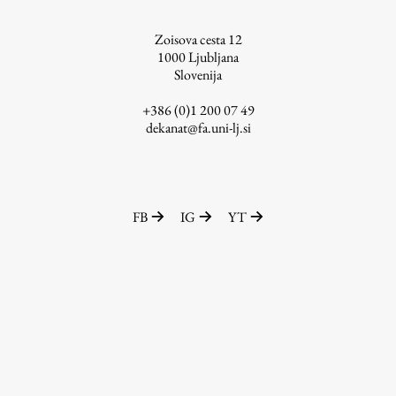
ŠIS (SI)
Zoisova cesta 12
ŠIS (EN)
1000
Ljubljana
Slovenija
+386 (0)1 200 07 49
dekanat@fa.uni-lj.si
Aktualno
Obvestila
FB
IG
YT
Novice
Koledar dogodkov
Program dela
Raziskovanje