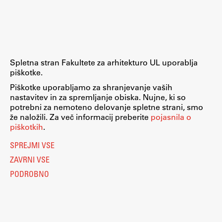
Raziskovalni projekti
Dosežki
Inštituti
Svetlobni LAB
Spletna stran Fakultete za arhitekturo UL uporablja
piškotke.
Piškotke uporabljamo za shranjevanje vaših
nastavitev in za spremljanje obiska. Nujne, ki so
Delo
potrebni za nemoteno delovanje spletne strani, smo
že naložili. Za več informacij preberite
pojasnila o
piškotkih
.
Seminarji
SPREJMI VSE
Seminarske teme
ZAVRNI VSE
Gostujoči profesor
PODROBNO
Delavnice
Študentski projekti
Ekskurzije
Natečaji