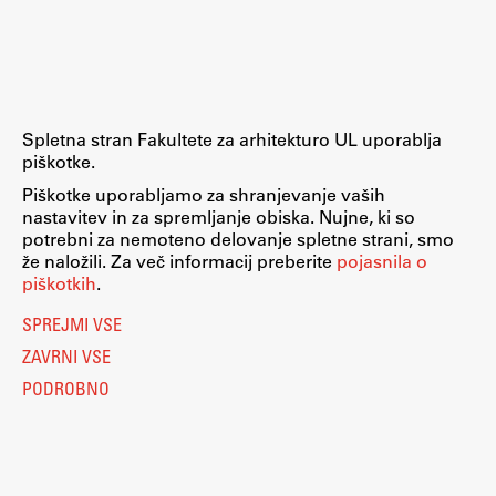
Raziskovalni projekti
Dosežki
Inštituti
Svetlobni LAB
Spletna stran Fakultete za arhitekturo UL uporablja
piškotke.
Piškotke uporabljamo za shranjevanje vaših
nastavitev in za spremljanje obiska. Nujne, ki so
Delo
potrebni za nemoteno delovanje spletne strani, smo
že naložili. Za več informacij preberite
pojasnila o
piškotkih
.
Seminarji
SPREJMI VSE
Seminarske teme
ZAVRNI VSE
Gostujoči profesor
PODROBNO
Delavnice
Študentski projekti
Ekskurzije
Natečaji