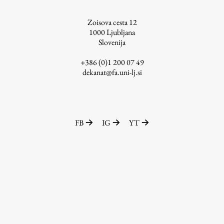
ŠIS (SI)
Zoisova cesta 12
ŠIS (EN)
1000
Ljubljana
Slovenija
+386 (0)1 200 07 49
dekanat@fa.uni-lj.si
Aktualno
Obvestila
FB
IG
YT
Novice
Koledar dogodkov
Program dela
Raziskovanje