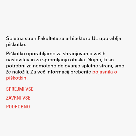
Raziskovalni projekti
Dosežki
Inštituti
Svetlobni LAB
Spletna stran Fakultete za arhitekturo UL uporablja
piškotke.
Piškotke uporabljamo za shranjevanje vaših
nastavitev in za spremljanje obiska. Nujne, ki so
Delo
potrebni za nemoteno delovanje spletne strani, smo
že naložili. Za več informacij preberite
pojasnila o
piškotkih
.
Seminarji
SPREJMI VSE
Seminarske teme
ZAVRNI VSE
Gostujoči profesor
PODROBNO
Delavnice
Študentski projekti
Ekskurzije
Natečaji