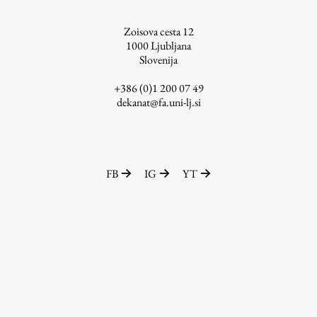
ŠIS (SI)
Zoisova cesta 12
ŠIS (EN)
1000
Ljubljana
Slovenija
+386 (0)1 200 07 49
dekanat@fa.uni-lj.si
Aktualno
Obvestila
FB
IG
YT
Novice
Koledar dogodkov
Program dela
Raziskovanje