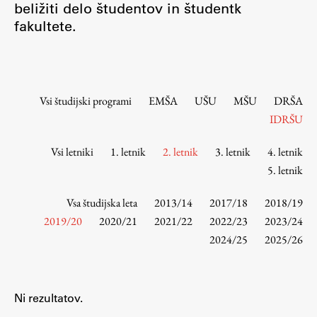
beližiti delo študentov in študentk
Osebje
fakultete.
Organiziranost
Alumni
Knjižnica
Mednarodno sodelovanje
Vsi študijski programi
EMŠA
UŠU
MŠU
DRŠA
Članstva v združenjih
IDRŠU
Konzorciji
Vsi letniki
1. letnik
2. letnik
3. letnik
4. letnik
Tržna dejavnost
5. letnik
Kontakti
Vsa študijska leta
2013/14
2017/18
2018/19
Intranet UL FA
2019/20
2020/21
2021/22
2022/23
2023/24
2024/25
2025/26
Intranet UL
Osebni portal FIORI
Spletni arhiv DEPO
Ni rezultatov.