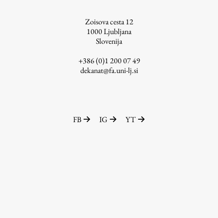
ŠIS (SI)
Zoisova cesta 12
ŠIS (EN)
1000
Ljubljana
Slovenija
+386 (0)1 200 07 49
dekanat@fa.uni-lj.si
Aktualno
Obvestila
FB
IG
YT
Novice
Koledar dogodkov
Program dela
Raziskovanje