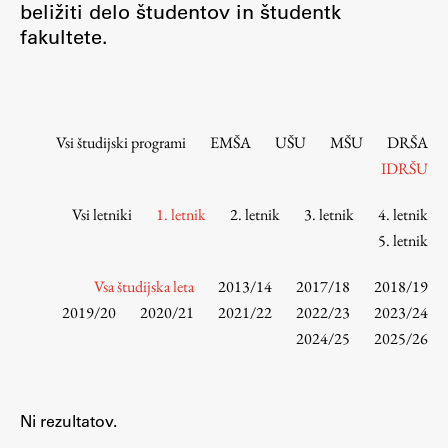
beližiti delo študentov in študentk
Osebje
fakultete.
Organiziranost
Alumni
Knjižnica
Mednarodno sodelovanje
Vsi študijski programi
EMŠA
UŠU
MŠU
DRŠA
Članstva v združenjih
IDRŠU
Konzorciji
Vsi letniki
1. letnik
2. letnik
3. letnik
4. letnik
Tržna dejavnost
5. letnik
Kontakti
Vsa študijska leta
2013/14
2017/18
2018/19
Intranet UL FA
2019/20
2020/21
2021/22
2022/23
2023/24
2024/25
2025/26
Intranet UL
Osebni portal FIORI
Spletni arhiv DEPO
Ni rezultatov.