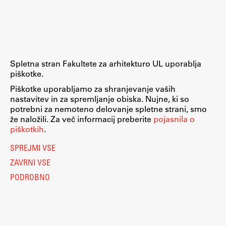
Raziskovalni projekti
Dosežki
Inštituti
Svetlobni LAB
Spletna stran Fakultete za arhitekturo UL uporablja
piškotke.
Piškotke uporabljamo za shranjevanje vaših
nastavitev in za spremljanje obiska. Nujne, ki so
Delo
potrebni za nemoteno delovanje spletne strani, smo
že naložili. Za več informacij preberite
pojasnila o
piškotkih
.
Seminarji
SPREJMI VSE
Seminarske teme
ZAVRNI VSE
Gostujoči profesor
PODROBNO
Delavnice
Študentski projekti
Ekskurzije
Natečaji