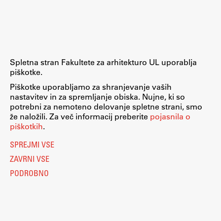
Raziskovalni projekti
Dosežki
Inštituti
Svetlobni LAB
Spletna stran Fakultete za arhitekturo UL uporablja
piškotke.
Piškotke uporabljamo za shranjevanje vaših
nastavitev in za spremljanje obiska. Nujne, ki so
Delo
potrebni za nemoteno delovanje spletne strani, smo
že naložili. Za več informacij preberite
pojasnila o
piškotkih
.
Seminarji
SPREJMI VSE
Seminarske teme
ZAVRNI VSE
Gostujoči profesor
PODROBNO
Delavnice
Študentski projekti
Ekskurzije
Natečaji