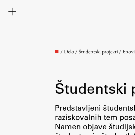
/
Delo
/
Študentski projekti
/
Enovi
Študentski 
Fakulteta
Predstavljeni študentsk
raziskovalnih tem posa
O fakulteti
Namen objave študijskih
Osebje