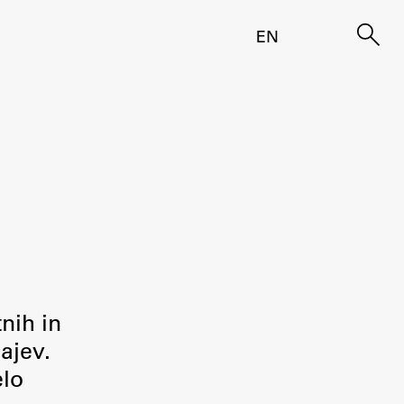
EN
)
tnih in
ajev.
elo