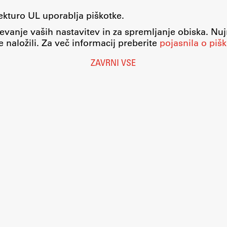
tekturo UL uporablja piškotke.
evanje vaših nastavitev in za spremljanje obiska. Nu
 naložili. Za več informacij preberite
pojasnila o pišk
ZAVRNI VSE
Nastavitve piškotkov
O piškotkih
Pravno obvestilo
Varstvo osebnih podatkov
Katalog informacij javnega značaja
Dostopnost