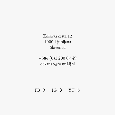
Založništvo
Zoisova cesta 12
1000
Ljubljana
Slovenija
FA–ZA
Zbirke
+386 (0)1 200 07 49
dekanat@fa.uni-lj.si
Publikacije
AR – Arhitektura, raziskovanje
Igra ustvarjalnosti
FB
IG
YT