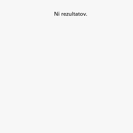
Ni rezultatov.
Aktualno
Obvestila
Novice
Koledar dogodkov
Program dela