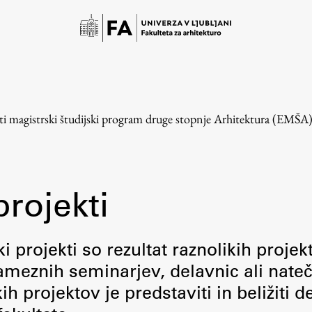
ti magistrski študijski program druge stopnje Arhitektura (EMŠA
projekti
Študij
i projekti so rezultat raznolikih projek
meznih seminarjev, delavnic ali nateč
Predstavitev študija
 projektov je predstaviti in beližiti d
Študentske informacije