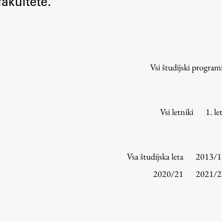
akultete.
Urniki
Študijski programi
Predmeti
Izbirni moduli EMŠA
Vsi študijski program
Vpis
Zaključek študija
Mednarodne izmenjave
Vsi letniki
1. le
Študijske prakse
Spletna učilnica
Vsa študijska leta
2013/1
ŠIS (SI)
2020/21
2021/2
ŠIS (EN)