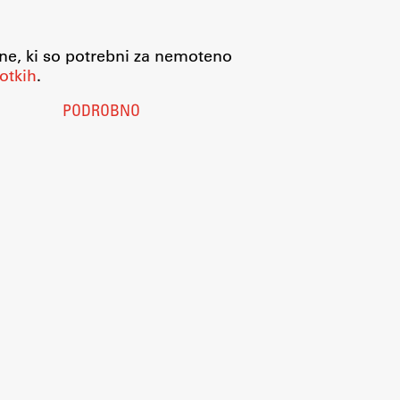
jne, ki so potrebni za nemoteno
otkih
.
PODROBNO