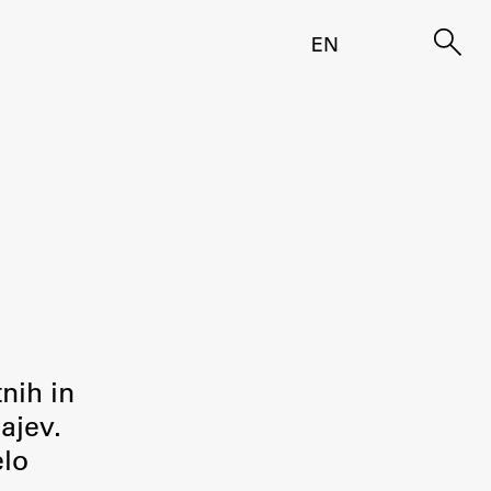
EN
tnih in
ajev.
elo