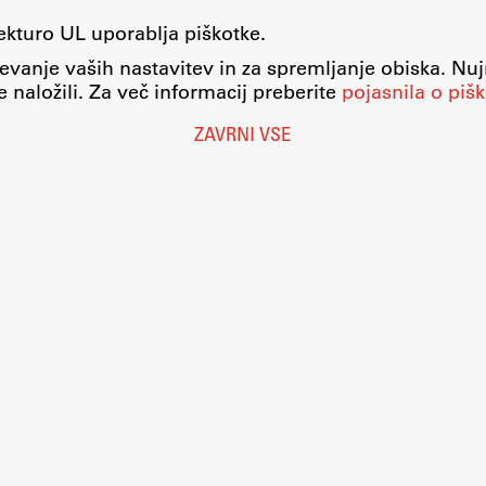
tekturo UL uporablja piškotke.
evanje vaših nastavitev in za spremljanje obiska. Nu
 naložili. Za več informacij preberite
pojasnila o pišk
ZAVRNI VSE
Nastavitve piškotkov
O piškotkih
Pravno obvestilo
Varstvo osebnih podatkov
Katalog informacij javnega značaja
Dostopnost