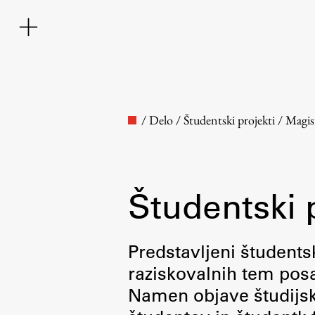
/
Delo
/
Študentski projekti
/
Magis
Študentski 
Fakulteta
Predstavljeni študentsk
raziskovalnih tem posa
O fakulteti
Namen objave študijskih
Osebje