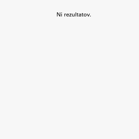
Ni rezultatov.
Aktualno
Obvestila
Novice
Koledar dogodkov
Program dela