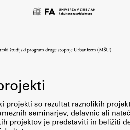
trski študijski program druge stopnje Urbanizem (MŠU)
projekti
Študij
i projekti so rezultat raznolikih projek
meznih seminarjev, delavnic ali nateč
Predstavitev študija
 projektov je predstaviti in beližiti d
Študentske informacije