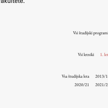
akultete.
Urniki
Študijski programi
Predmeti
Izbirni moduli EMŠA
Vsi študijski program
Vpis
Zaključek študija
Mednarodne izmenjave
Vsi letniki
1. le
Študijske prakse
Spletna učilnica
Vsa študijska leta
2013/1
ŠIS (SI)
2020/21
2021/2
ŠIS (EN)