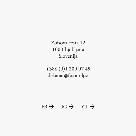
Založništvo
Zoisova cesta 12
1000
Ljubljana
Slovenija
FA–ZA
Zbirke
+386 (0)1 200 07 49
dekanat@fa.uni-lj.si
Publikacije
AR – Arhitektura, raziskovanje
Igra ustvarjalnosti
FB
IG
YT