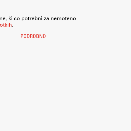
jne, ki so potrebni za nemoteno
otkih
.
PODROBNO