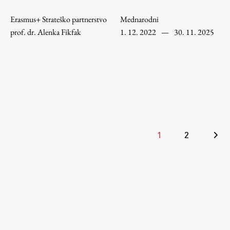
Erasmus+ Strateško partnerstvo
Mednarodni
Študij
prof. dr. Alenka Fikfak
1. 12. 2022
—
30. 11. 2025
Predstavitev študija
Študentske informacije
Urniki
Študijski programi
Predmeti
Številčenje
1
2
Izbirni moduli EMŠA
Vpis
prispevkov
Zaključek študija
Mednarodne izmenjave
Študijske prakse
Spletna učilnica