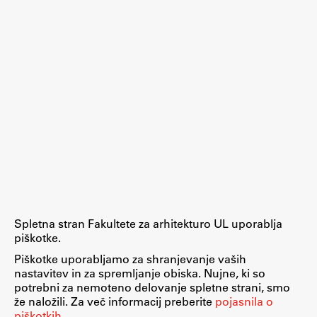
Raziskovalni projekti
Dosežki
Inštituti
Svetlobni LAB
Delo
Seminarji
Seminarske teme
Spletna stran Fakultete za arhitekturo UL uporablja
Gostujoči profesor
piškotke.
Delavnice
Piškotke uporabljamo za shranjevanje vaših
nastavitev in za spremljanje obiska. Nujne, ki so
Študentski projekti
potrebni za nemoteno delovanje spletne strani, smo
Ekskurzije
že naložili. Za več informacij preberite
pojasnila o
piškotkih
.
Natečaji