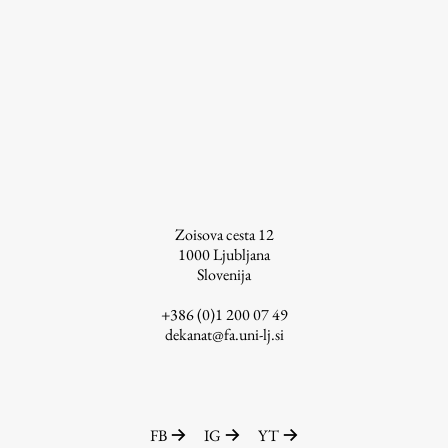
ŠIS (SI)
ŠIS (EN)
Aktualno
Obvestila
Zoisova cesta 12
Novice
1000
Ljubljana
Slovenija
Koledar dogodkov
Program dela
+386 (0)1 200 07 49
dekanat@fa.uni-lj.si
Raziskovanje
FB
IG
YT