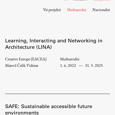
Osebje
Vsi projekti
Mednarodni
Nacionalni
Organiziranost
Alumni
Knjižnica
Mednarodno sodelovanje
Learning, Interacting and Networking in
Članstva v združenjih
Architecture (LINA)
Konzorciji
Tržna dejavnost
Creative Europe (EACEA)
Mednarodni
Kontakti
Matevž Čelik Vidmar
1. 6. 2022
—
31. 5. 2025
Intranet UL FA
Intranet UL
Osebni portal FIORI
Spletni arhiv DEPO
SAFE: Sustainable accessible future
environments