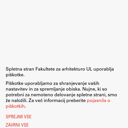
Zaključna dela
Razvojno sodelovanje in humanitarna pomoč
Založništvo
FA–ZA
Spletna stran Fakultete za arhitekturo UL uporablja
Zbirke
piškotke.
Publikacije
Piškotke uporabljamo za shranjevanje vaših
nastavitev in za spremljanje obiska. Nujne, ki so
potrebni za nemoteno delovanje spletne strani, smo
AR – Arhitektura, raziskovanje
že naložili. Za več informacij preberite
pojasnila o
Igra ustvarjalnosti
piškotkih
.
SPREJMI VSE
ZAVRNI VSE