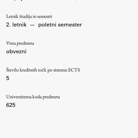
Osebje
Organiziranost
Letnik študija in semestri
Alumni
2. letnik
—
poletni semester
Knjižnica
Mednarodno sodelovanje
Vrsta predmeta
Članstva v združenjih
obvezni
Konzorciji
Tržna dejavnost
Število kreditnih točk po sistemu ECTS
5
Kontakti
Intranet UL FA
Univerzitetna koda predmeta
625
Intranet UL
Osebni portal FIORI
Spletni arhiv DEPO