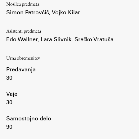
Nosilca predmeta
Simon Petrovčič
,
Vojko Kilar
Študij
Asistenti predmeta
Predstavitev študija
Edo Wallner
,
Lara Slivnik
,
Srečko Vratuša
Študentske informacije
Urniki
Urna obremenitev
Študijski programi
Predavanja
Predmeti
30
Izbirni moduli EMŠA
Vpis
Vaje
Zaključek študija
30
Mednarodne izmenjave
Samostojno delo
Študijske prakse
90
Spletna učilnica