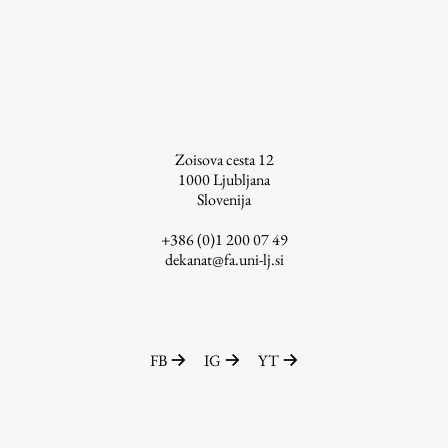
Raziskovalni projekti
Dosežki
Inštituti
Svetlobni LAB
Zoisova cesta 12
1000
Ljubljana
Slovenija
Delo
+386 (0)1 200 07 49
dekanat@fa.uni-lj.si
Seminarji
Seminarske teme
Gostujoči profesor
Delavnice
FB
IG
YT
Študentski projekti
Ekskurzije
Natečaji