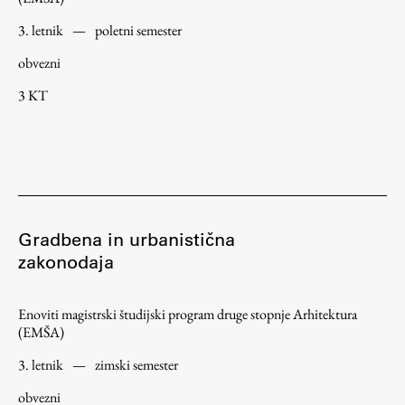
Raziskovalni projekti
3. letnik
—
poletni semester
Dosežki
obvezni
Inštituti
3 KT
Svetlobni LAB
Delo
Gradbena in urbanistična
Seminarji
zakonodaja
Seminarske teme
Gostujoči profesor
Enoviti magistrski študijski program druge stopnje Arhitektura
Delavnice
(EMŠA)
Študentski projekti
3. letnik
—
zimski semester
Ekskurzije
obvezni
Natečaji