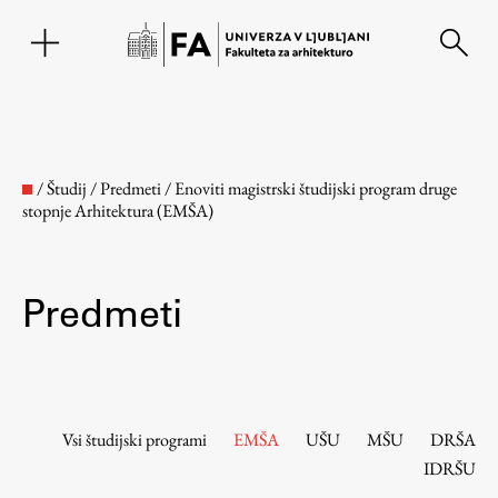
EN
/
Študij
/
Predmeti
/
Enoviti magistrski študijski program druge
stopnje Arhitektura (EMŠA)
Predmeti
Fakulteta
Vsi študijski programi
EMŠA
UŠU
MŠU
DRŠA
IDRŠU
O fakulteti