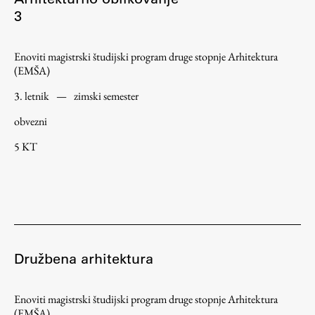
3
ŠIS (SI)
ŠIS (EN)
Enoviti magistrski študijski program druge stopnje Arhitektura
(EMŠA)
3. letnik
—
zimski semester
Aktualno
obvezni
5 KT
Obvestila
Novice
Koledar dogodkov
Program dela
Družbena arhitektura
Raziskovanje
Enoviti magistrski študijski program druge stopnje Arhitektura
(EMŠA)