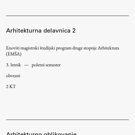
Študij
Arhitekturna delavnica 2
Predstavitev študija
Študentske informacije
Enoviti magistrski študijski program druge stopnje Arhitektura
Urniki
(EMŠA)
Študijski programi
3. letnik
—
poletni semester
Predmeti
obvezni
Izbirni moduli EMŠA
2 KT
Vpis
Zaključek študija
Mednarodne izmenjave
Študijske prakse
Arhitekturno oblikovanje
Spletna učilnica