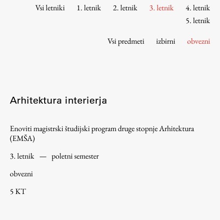
Osebje
Vsi letniki
1. letnik
2. letnik
3. letnik
4. letnik
Organiziranost
5. letnik
Alumni
Vsi predmeti
izbirni
obvezni
Knjižnica
Mednarodno sodelovanje
Članstva v združenjih
Konzorciji
Arhitektura interierja
Tržna dejavnost
Kontakti
Enoviti magistrski študijski program druge stopnje Arhitektura
(EMŠA)
Intranet UL FA
3. letnik
—
poletni semester
Intranet UL
obvezni
Osebni portal FIORI
5 KT
Spletni arhiv DEPO