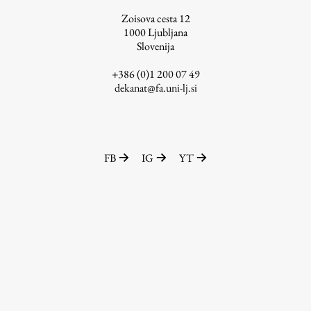
Zoisova cesta 12
1000
Ljubljana
Slovenija
+386 (0)1 200 07 49
dekanat@fa.uni-lj.si
FB
IG
YT