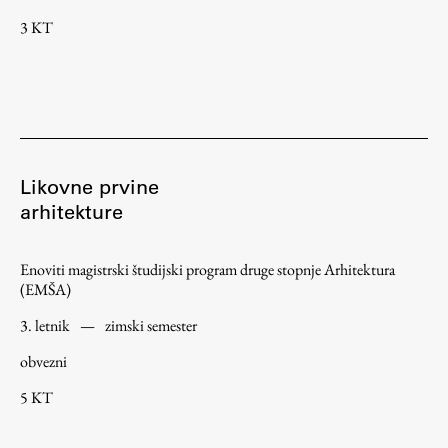
3 KT
Zaključna dela
Razvojno sodelovanje in humanitarna pomoč
Založništvo
Likovne prvine
arhitekture
FA–ZA
Zbirke
Enoviti magistrski študijski program druge stopnje Arhitektura
Publikacije
(EMŠA)
3. letnik
—
zimski semester
AR – Arhitektura, raziskovanje
obvezni
Igra ustvarjalnosti
5 KT