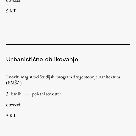
5 KT
Urbanistično oblikovanje
Enoviti magistrski študijski program druge stopnje Arhitektura
(EMŠA)
3. letnik
—
poletni semester
obvezni
5 KT