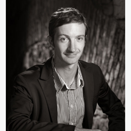
Osebje
Organiziranost
Alumni
Knjižnica
Mednarodno sodelovanje
Članstva v združenjih
Konzorciji
Tržna dejavnost
Kontakti
Intranet UL FA
Intranet UL
Osebni portal FIORI
Spletni arhiv DEPO