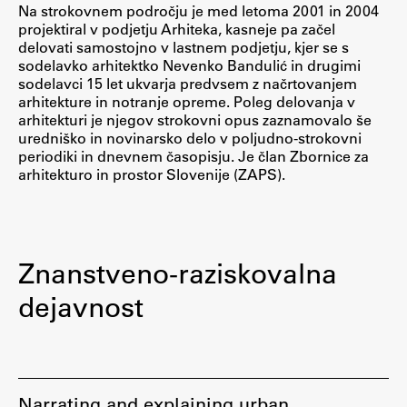
Na strokovnem področju je med letoma 2001 in 2004
projektiral v podjetju Arhiteka, kasneje pa začel
delovati samostojno v lastnem podjetju, kjer se s
sodelavko arhitektko Nevenko Bandulić in drugimi
sodelavci 15 let ukvarja predvsem z načrtovanjem
arhitekture in notranje opreme. Poleg delovanja v
arhitekturi je njegov strokovni opus zaznamovalo še
uredniško in novinarsko delo v poljudno-strokovni
periodiki in dnevnem časopisju. Je član Zbornice za
arhitekturo in prostor Slovenije (ZAPS).
Znanstveno-raziskovalna
dejavnost
Narrating and explaining urban