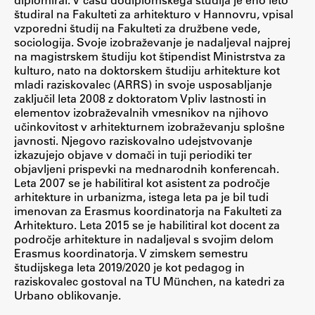
študiral na Fakulteti za arhitekturo v Hannovru, vpisal
Zaključna dela
vzporedni študij na Fakulteti za družbene vede,
sociologija. Svoje izobraževanje je nadaljeval najprej
Razvojno sodelovanje in humanitarna pomoč
na magistrskem študiju kot štipendist Ministrstva za
kulturo, nato na doktorskem študiju arhitekture kot
mladi raziskovalec (ARRS) in svoje usposabljanje
zaključil leta 2008 z doktoratom Vpliv lastnosti in
Založništvo
elementov izobraževalnih vmesnikov na njihovo
učinkovitost v arhitekturnem izobraževanju splošne
javnosti. Njegovo raziskovalno udejstvovanje
FA–ZA
izkazujejo objave v domači in tuji periodiki ter
objavljeni prispevki na mednarodnih konferencah.
Zbirke
Leta 2007 se je habilitiral kot asistent za področje
Publikacije
arhitekture in urbanizma, istega leta pa je bil tudi
imenovan za Erasmus koordinatorja na Fakulteti za
Arhitekturo. Leta 2015 se je habilitiral kot docent za
AR – Arhitektura, raziskovanje
področje arhitekture in nadaljeval s svojim delom
Erasmus koordinatorja. V zimskem semestru
Igra ustvarjalnosti
študijskega leta 2019/2020 je kot pedagog in
raziskovalec gostoval na TU München, na katedri za
Urbano oblikovanje.