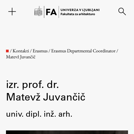
EN
/
Kontakti
/
Erasmus
/
Erasmus Departmental Coordinator
/
Matevž Juvančič
izr. prof. dr.
Matevž Juvančič
Fakulteta
univ. dipl. inž. arh.
O fakulteti