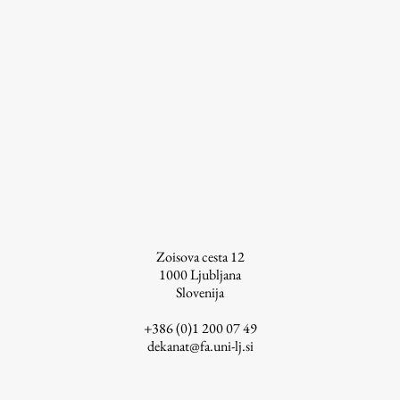
Zoisova cesta 12
1000
Ljubljana
Slovenija
+386 (0)1 200 07 49
dekanat@fa.uni-lj.si