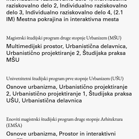
raziskovalno delo 2
,
Individualno raziskovalno
ŠIS (SI)
delo 3
,
Individualno raziskovalno delo 4
,
(2.1
IM) Mestna pokrajina in interaktivna mesta
ŠIS (EN)
Magistrski študijski program druge stopnje Urbanizem (MŠU)
Multimedijski prostor
,
Urbanistična delavnica
,
Aktualno
Urbanistično projektiranje 2
,
Študijska praksa
MŠU
Obvestila
Novice
Univerzitetni študijski program prve stopnje Urbanizem (UŠU)
Osnove urbanizma
,
Urbanistično projektiranje
Koledar dogodkov
2
,
Urbanistično projektiranje 1
,
Študijska praksa
Program dela
UŠU
,
Urbanistična delavnica
Enoviti magistrski študijski program druge stopnje Arhitektura
(EMŠA)
Raziskovanje
Osnove urbanizma
,
Prostor in interaktivni