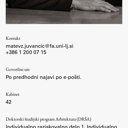
Študij
Predstavitev študija
Kontakt
Študentske informacije
matevz.juvancic@fa.uni-lj.si
Urniki
+386 1 200 07 15
Študijski programi
Predmeti
Govorilne ure
Izbirni moduli EMŠA
Po predhodni najavi po e-pošti.
Vpis
Zaključek študija
Kabinet
42
Mednarodne izmenjave
Študijske prakse
Doktorski študijski program Arhitektura (DRŠA)
Individualno raziskovalno delo 1
,
Individualno
Spletna učilnica