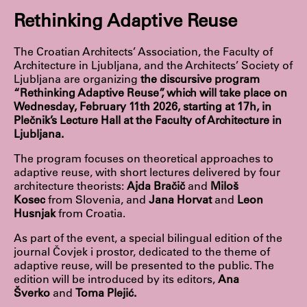
Rethinking Adaptive Reuse
ŠIS (SI)
ŠIS (EN)
The Croatian Architects’ Association, the Faculty of
Architecture in Ljubljana, and the Architects’ Society of
Ljubljana are organizing
the discursive program
“Rethinking Adaptive Reuse”, which will take place on
Wednesday, February 11th 2026, starting at 17h, in
Aktualno
Plečnik’s Lecture Hall at the Faculty of Architecture in
Ljubljana.
Obvestila
The program focuses on theoretical approaches to
Novice
adaptive reuse, with short lectures delivered by four
architecture theorists:
Ajda Bračič
and
Miloš
Koledar dogodkov
Kosec
from Slovenia, and
Jana Horvat
and
Leon
Program dela
Husnjak
from Croatia.
As part of the event, a special bilingual edition of the
journal Čovjek i prostor, dedicated to the theme of
adaptive reuse, will be presented to the public. The
edition will be introduced by its editors,
Ana
Raziskovanje
Šverko
and
Toma Plejić.