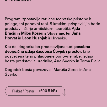
Študij
Program izpostavlja različne teoretske pristope k
prilagojeni ponovni rabi. S kratkimi prispevki jih bodo
Predstavitev študija
predstavili štirje arhitekturni teoretiki:
Ajda
Bračič
in
Miloš Kosec
iz Slovenije, ter
Jana
Študentske informacije
Horvat
in
Leon Husnjak
iz Hrvaške.
Urniki
Kot del dogodka bo predstavljena tudi
posebna
Študijski programi
dvojezična izdaja časopisa Čovjek i prostor
, ki je
posvečena temi prilagojene ponovne rabe. Izdajo
Predmeti
bosta predstavila urednika, Ana Šverko in Toma Plejić.
Izbirni moduli EMŠA
Dogodek bosta povezovali Maruša Zorec in Ana
Vpis
Šverko.
Zaključek študija
Mednarodne izmenjave
(600.5 kB)
Plakat / Poster
Študijske prakse
Spletna učilnica