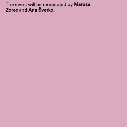
The event will be moderated by
Maruša
Raziskovalni projekti
Zorec
and
Ana Šverko.
Dosežki
Inštituti
Svetlobni LAB
Delo
Seminarji
Seminarske teme
Gostujoči profesor
Delavnice
Študentski projekti
Ekskurzije
Natečaji