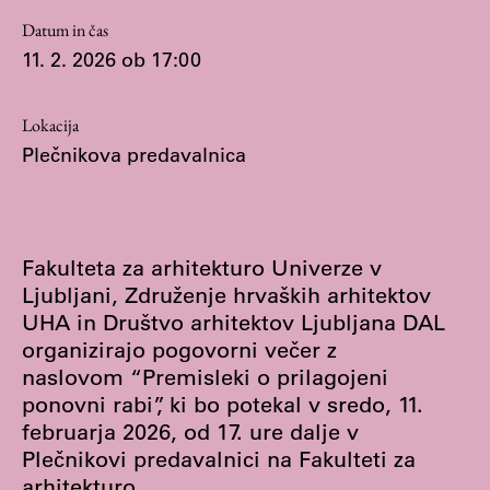
Osebje
Datum in čas
Organiziranost
11. 2. 2026 ob 17:00
Alumni
Knjižnica
Lokacija
Mednarodno sodelovanje
Plečnikova predavalnica
Članstva v združenjih
Konzorciji
Tržna dejavnost
Fakulteta za arhitekturo Univerze v
Kontakti
Ljubljani, Združenje hrvaških arhitektov
UHA in Društvo arhitektov Ljubljana DAL
Intranet UL FA
organizirajo pogovorni večer z
naslovom “Premisleki o prilagojeni
Intranet UL
ponovni rabi”, ki bo potekal v sredo, 11.
Osebni portal FIORI
februarja 2026, od 17. ure dalje v
Spletni arhiv DEPO
Plečnikovi predavalnici na Fakulteti za
arhitekturo.