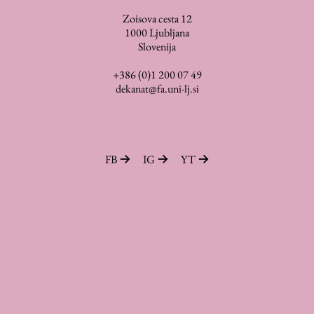
Zoisova cesta 12
Zaključna dela
1000
Ljubljana
Razvojno sodelovanje in humanitarna pomoč
Slovenija
+386 (0)1 200 07 49
dekanat@fa.uni-lj.si
Založništvo
FA–ZA
FB
IG
YT
Zbirke
Publikacije
AR – Arhitektura, raziskovanje
Igra ustvarjalnosti