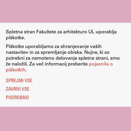
Spletna stran Fakultete za arhitekturo UL uporablja
piškotke.
Piškotke uporabljamo za shranjevanje vaših
nastavitev in za spremljanje obiska. Nujne, ki so
potrebni za nemoteno delovanje spletne strani, smo
že naložili. Za več informacij preberite
pojasnila o
piškotkih
.
SPREJMI VSE
ZAVRNI VSE
PODROBNO