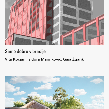
ŠIS (SI)
ŠIS (EN)
Aktualno
Samo dobre vibracije
Obvestila
Vita Kocjan, Isidora Marinković, Gaja Žgank
Novice
Koledar dogodkov
Program dela
Raziskovanje