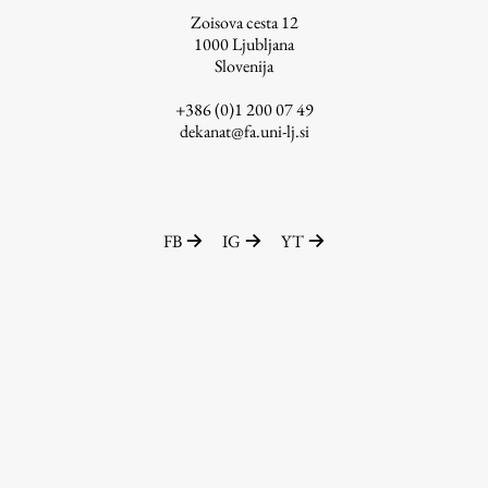
Zoisova cesta 12
1000
Ljubljana
Slovenija
+386 (0)1 200 07 49
dekanat@fa.uni-lj.si
FB
IG
YT