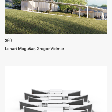
Raziskovalni projekti
Dosežki
Inštituti
Svetlobni LAB
360
Lenart Megušar, Gregor Vidmar
Delo
Seminarji
Seminarske teme
Gostujoči profesor
Delavnice
Študentski projekti
Ekskurzije
Natečaji