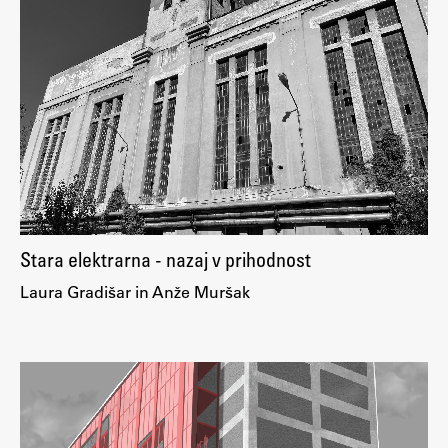
Študij
Predstavitev študija
Študentske informacije
Urniki
Študijski programi
Predmeti
Stara elektrarna - nazaj v prihodnost
Izbirni moduli EMŠA
Laura Gradišar in Anže Muršak
Vpis
Zaključek študija
Mednarodne izmenjave
Študijske prakse
Spletna učilnica