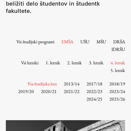
beližiti delo študentov in študentk
Osebje
fakultete.
Organiziranost
Alumni
Knjižnica
Mednarodno sodelovanje
Vsi študijski programi
EMŠA
UŠU
MŠU
DRŠA
Članstva v združenjih
IDRŠU
Konzorciji
Vsi letniki
1. letnik
2. letnik
3. letnik
4. letnik
Tržna dejavnost
5. letnik
Kontakti
Vsa študijska leta
2013/14
2017/18
2018/19
Intranet UL FA
2019/20
2020/21
2021/22
2022/23
2023/24
2024/25
2025/26
Intranet UL
Osebni portal FIORI
Spletni arhiv DEPO