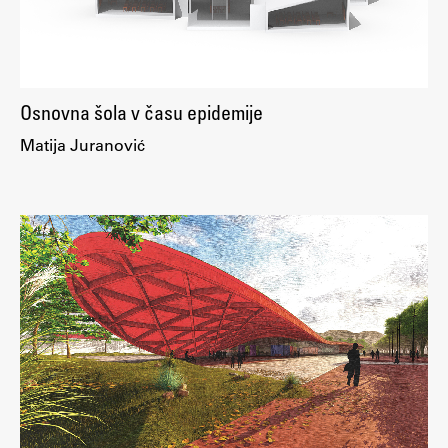
Zaključna dela
Razvojno sodelovanje in humanitarna pomoč
Osnovna šola v času epidemije
Matija Juranović
Založništvo
FA–ZA
Zbirke
Publikacije
AR – Arhitektura, raziskovanje
Igra ustvarjalnosti