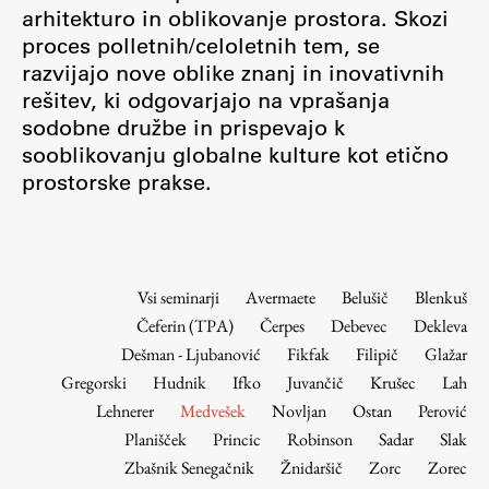
Osebje
arhitekturo in oblikovanje prostora. Skozi
proces polletnih/celoletnih tem, se
Organiziranost
razvijajo nove oblike znanj in inovativnih
Alumni
rešitev, ki odgovarjajo na vprašanja
Knjižnica
sodobne družbe in prispevajo k
Mednarodno sodelovanje
sooblikovanju globalne kulture kot etično
Članstva v združenjih
prostorske prakse.
Konzorciji
Tržna dejavnost
Kontakti
Vsi seminarji
Avermaete
Belušič
Blenkuš
Čeferin (TPA)
Čerpes
Debevec
Dekleva
Intranet UL FA
Dešman - Ljubanović
Fikfak
Filipič
Glažar
Intranet UL
Gregorski
Hudnik
Ifko
Juvančič
Krušec
Lah
Osebni portal FIORI
Lehnerer
Medvešek
Novljan
Ostan
Perović
Planišček
Princic
Robinson
Sadar
Slak
Spletni arhiv DEPO
Zbašnik Senegačnik
Žnidaršič
Zorc
Zorec