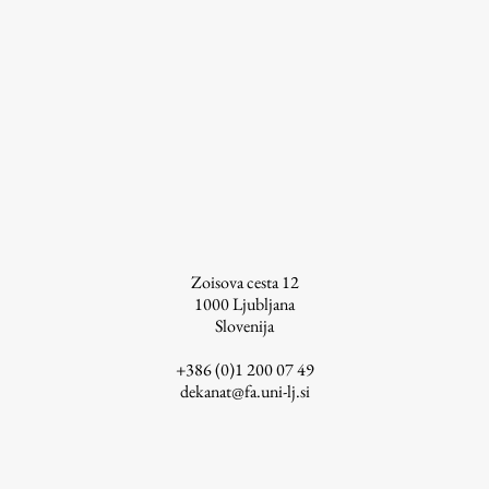
ŠIS (SI)
ŠIS (EN)
Aktualno
Obvestila
Novice
Zoisova cesta 12
1000
Ljubljana
Koledar dogodkov
Slovenija
Program dela
+386 (0)1 200 07 49
dekanat@fa.uni-lj.si
Raziskovanje