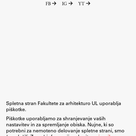
FB
IG
YT
Raziskovalni projekti
Dosežki
Inštituti
Svetlobni LAB
Delo
Seminarji
Seminarske teme
Gostujoči profesor
Spletna stran Fakultete za arhitekturo UL uporablja
Delavnice
piškotke.
Študentski projekti
Piškotke uporabljamo za shranjevanje vaših
nastavitev in za spremljanje obiska. Nujne, ki so
Ekskurzije
potrebni za nemoteno delovanje spletne strani, smo
Natečaji