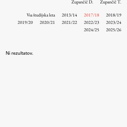
Zupančič D.
Zupančič T.
Vsa študijska leta
2013/14
2017/18
2018/19
Študij
2019/20
2020/21
2021/22
2022/23
2023/24
2024/25
2025/26
Predstavitev študija
Študentske informacije
Urniki
Ni rezultatov.
Študijski programi
Predmeti
Izbirni moduli EMŠA
Vpis
Zaključek študija
Mednarodne izmenjave
Študijske prakse
Spletna učilnica