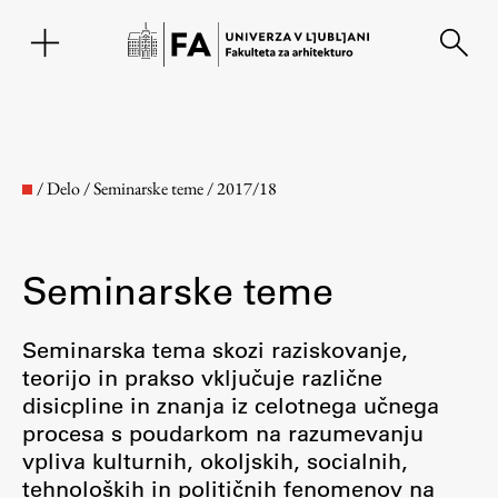
EN
/
Delo
/
Seminarske teme
/
2017/18
Seminarske teme
Seminarska tema skozi raziskovanje,
teorijo in prakso vključuje različne
disicpline in znanja iz celotnega učnega
Fakulteta
procesa s poudarkom na razumevanju
vpliva kulturnih, okoljskih, socialnih,
O fakulteti
tehnoloških in političnih fenomenov na