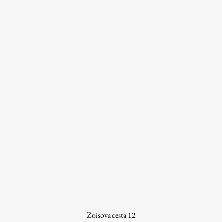
ŠIS (SI)
ŠIS (EN)
Aktualno
Obvestila
Novice
Koledar dogodkov
Program dela
Raziskovanje
Zoisova cesta 12