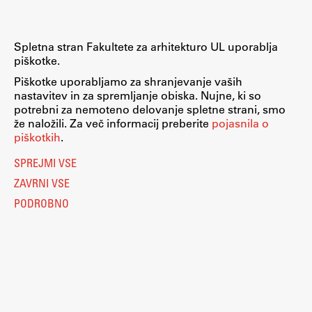
Zaključna dela
Razvojno sodelovanje in humanitarna pomoč
Spletna stran Fakultete za arhitekturo UL uporablja
piškotke.
Piškotke uporabljamo za shranjevanje vaših
nastavitev in za spremljanje obiska. Nujne, ki so
potrebni za nemoteno delovanje spletne strani, smo
Založništvo
že naložili. Za več informacij preberite
pojasnila o
piškotkih
.
FA–ZA
SPREJMI VSE
Zbirke
ZAVRNI VSE
Publikacije
PODROBNO
AR – Arhitektura, raziskovanje
Igra ustvarjalnosti