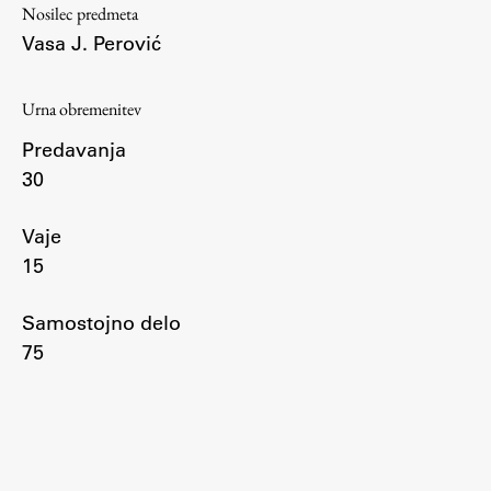
Nosilec predmeta
Vasa J. Perović
Študij
Urna obremenitev
Predstavitev študija
Predavanja
Študentske informacije
30
Urniki
Študijski programi
Vaje
Predmeti
15
Izbirni moduli EMŠA
Samostojno delo
Vpis
75
Zaključek študija
Mednarodne izmenjave
Študijske prakse
Spletna učilnica