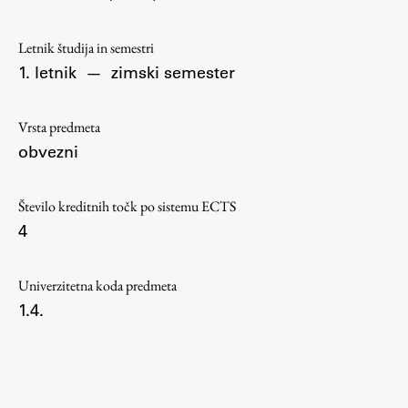
Osebje
Organiziranost
Letnik študija in semestri
Alumni
1. letnik
—
zimski semester
Knjižnica
Mednarodno sodelovanje
Vrsta predmeta
Članstva v združenjih
obvezni
Konzorciji
Tržna dejavnost
Število kreditnih točk po sistemu ECTS
4
Kontakti
Intranet UL FA
Univerzitetna koda predmeta
1.4.
Intranet UL
Osebni portal FIORI
Spletni arhiv DEPO