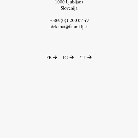
1000
Ljubljana
Raziskovalni projekti
Slovenija
Dosežki
+386 (0)1 200 07 49
Inštituti
dekanat@fa.uni-lj.si
Svetlobni LAB
FB
IG
YT
Delo
Seminarji
Seminarske teme
Gostujoči profesor
Delavnice
Študentski projekti
Ekskurzije
Natečaji