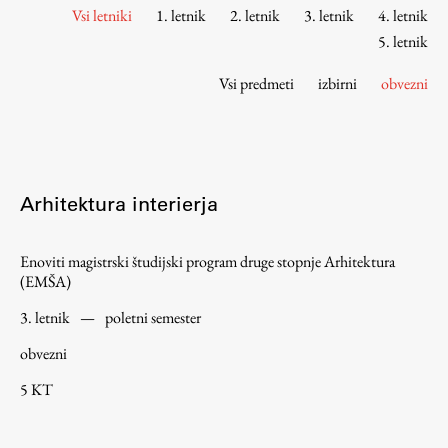
Osebje
Vsi letniki
1. letnik
2. letnik
3. letnik
4. letnik
Organiziranost
5. letnik
Alumni
Vsi predmeti
izbirni
obvezni
Knjižnica
Mednarodno sodelovanje
Članstva v združenjih
Konzorciji
Arhitektura interierja
Tržna dejavnost
Kontakti
Enoviti magistrski študijski program druge stopnje Arhitektura
(EMŠA)
Intranet UL FA
3. letnik
—
poletni semester
Intranet UL
obvezni
Osebni portal FIORI
5 KT
Spletni arhiv DEPO