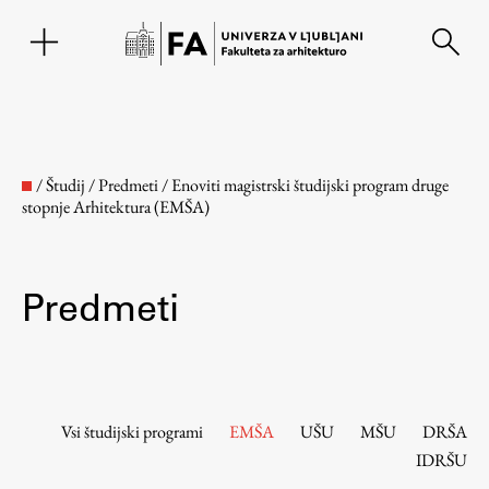
EN
/
Študij
/
Predmeti
/
Enoviti magistrski študijski program druge
stopnje Arhitektura (EMŠA)
Predmeti
Fakulteta
Vsi študijski programi
EMŠA
UŠU
MŠU
DRŠA
IDRŠU
O fakulteti