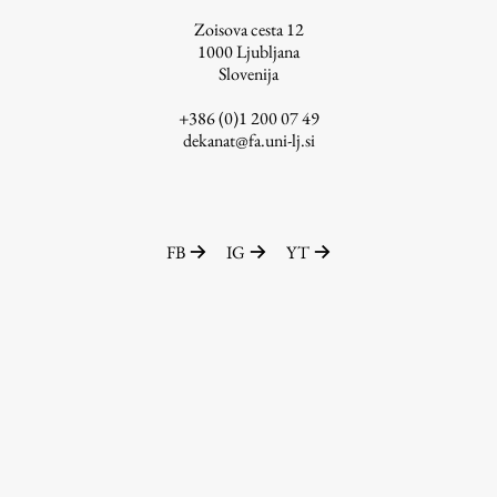
Zoisova cesta 12
1000
Ljubljana
Slovenija
+386 (0)1 200 07 49
dekanat@fa.uni-lj.si
FB
IG
YT