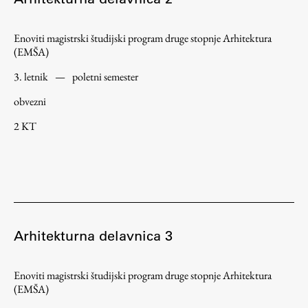
ŠIS (SI)
Enoviti magistrski študijski program druge stopnje Arhitektura
ŠIS (EN)
(EMŠA)
3. letnik
—
poletni semester
obvezni
Aktualno
2 KT
Obvestila
Novice
Koledar dogodkov
Program dela
Arhitekturna delavnica 3
Enoviti magistrski študijski program druge stopnje Arhitektura
Raziskovanje
(EMŠA)