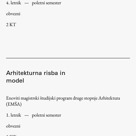
4. letnik
—
poletni semester
Raziskovalni projekti
obvezni
Dosežki
Inštituti
2 KT
Svetlobni LAB
Delo
Arhitekturna risba in
model
Seminarji
Seminarske teme
Enoviti magistrski študijski program druge stopnje Arhitektura
Gostujoči profesor
(EMŠA)
Delavnice
1. letnik
—
poletni semester
Študentski projekti
obvezni
Ekskurzije
Natečaji