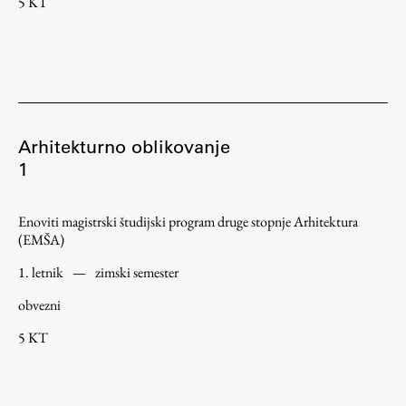
5 KT
Zaključna dela
Razvojno sodelovanje in humanitarna pomoč
Založništvo
Arhitekturno oblikovanje
1
FA–ZA
Enoviti magistrski študijski program druge stopnje Arhitektura
Zbirke
(EMŠA)
Publikacije
1. letnik
—
zimski semester
obvezni
AR – Arhitektura, raziskovanje
Igra ustvarjalnosti
5 KT