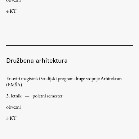
4 KT
Družbena arhitektura
Enoviti magistrski študijski program druge stopnje Arhitektura
(EMŠA)
3. letnik
—
poletni semester
obvezni
3 KT