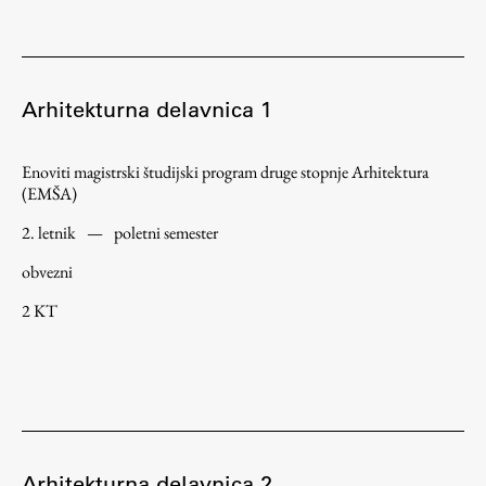
Študij
Arhitekturna delavnica 1
Predstavitev študija
Študentske informacije
Enoviti magistrski študijski program druge stopnje Arhitektura
Urniki
(EMŠA)
Študijski programi
2. letnik
—
poletni semester
Predmeti
obvezni
Izbirni moduli EMŠA
2 KT
Vpis
Zaključek študija
Mednarodne izmenjave
Študijske prakse
Arhitekturna delavnica 2
Spletna učilnica