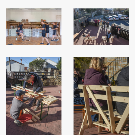
Zaključna dela
Razvojno sodelovanje in humanitarna pomoč
Založništvo
FA–ZA
Zbirke
Publikacije
AR – Arhitektura, raziskovanje
Igra ustvarjalnosti