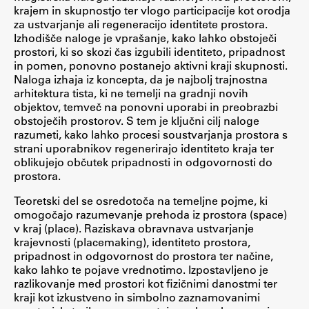
krajem in skupnostjo ter vlogo participacije kot orodja
za ustvarjanje ali regeneracijo identitete prostora.
Izhodišče naloge je vprašanje, kako lahko obstoječi
Študij
prostori, ki so skozi čas izgubili identiteto, pripadnost
in pomen, ponovno postanejo aktivni kraji skupnosti.
Naloga izhaja iz koncepta, da je najbolj trajnostna
Predstavitev študija
arhitektura tista, ki ne temelji na gradnji novih
Študentske informacije
objektov, temveč na ponovni uporabi in preobrazbi
obstoječih prostorov. S tem je ključni cilj naloge
Urniki
razumeti, kako lahko procesi soustvarjanja prostora s
Študijski programi
strani uporabnikov regenerirajo identiteto kraja ter
oblikujejo občutek pripadnosti in odgovornosti do
Predmeti
prostora.
Izbirni moduli EMŠA
Teoretski del se osredotoča na temeljne pojme, ki
Vpis
omogočajo razumevanje prehoda iz prostora (space)
Zaključek študija
v kraj (place). Raziskava obravnava ustvarjanje
krajevnosti (placemaking), identiteto prostora,
Mednarodne izmenjave
pripadnost in odgovornost do prostora ter načine,
Študijske prakse
kako lahko te pojave vrednotimo. Izpostavljeno je
razlikovanje med prostori kot fizičnimi danostmi ter
kraji kot izkustveno in simbolno zaznamovanimi
Spletna učilnica