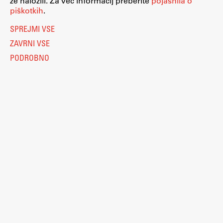
že naložili. Za več informacij preberite
pojasnila o
piškotkih
.
SPREJMI VSE
ZAVRNI VSE
PODROBNO