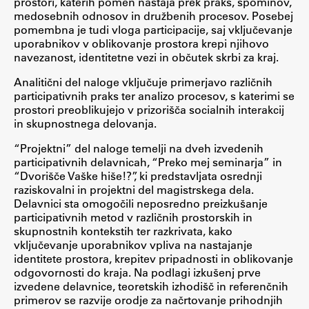
prostori, katerih pomen nastaja prek praks, spominov,
medosebnih odnosov in družbenih procesov. Posebej
ŠIS (SI)
pomembna je tudi vloga participacije, saj vključevanje
ŠIS (EN)
uporabnikov v oblikovanje prostora krepi njihovo
navezanost, identitetne vezi in občutek skrbi za kraj.
Analitični del naloge vključuje primerjavo različnih
participativnih praks ter analizo procesov, s katerimi se
prostori preoblikujejo v prizorišča socialnih interakcij
Aktualno
in skupnostnega delovanja.
“Projektni” del naloge temelji na dveh izvedenih
Obvestila
participativnih delavnicah, “Preko mej seminarja” in
Novice
“Dvorišče Vaške hiše!?”, ki predstavljata osrednji
raziskovalni in projektni del magistrskega dela.
Koledar dogodkov
Delavnici sta omogočili neposredno preizkušanje
Program dela
participativnih metod v različnih prostorskih in
skupnostnih kontekstih ter razkrivata, kako
vključevanje uporabnikov vpliva na nastajanje
identitete prostora, krepitev pripadnosti in oblikovanje
odgovornosti do kraja. Na podlagi izkušenj prve
Raziskovanje
izvedene delavnice, teoretskih izhodišč in referenčnih
primerov se razvije orodje za načrtovanje prihodnjih