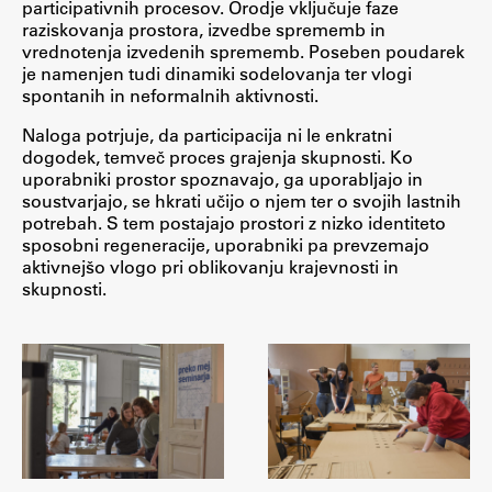
participativnih procesov. Orodje vključuje faze
Raziskovalni projekti
raziskovanja prostora, izvedbe sprememb in
vrednotenja izvedenih sprememb. Poseben poudarek
Dosežki
je namenjen tudi dinamiki sodelovanja ter vlogi
Inštituti
spontanih in neformalnih aktivnosti.
Svetlobni LAB
Naloga potrjuje, da participacija ni le enkratni
dogodek, temveč proces grajenja skupnosti. Ko
uporabniki prostor spoznavajo, ga uporabljajo in
soustvarjajo, se hkrati učijo o njem ter o svojih lastnih
potrebah. S tem postajajo prostori z nizko identiteto
Delo
sposobni regeneracije, uporabniki pa prevzemajo
aktivnejšo vlogo pri oblikovanju krajevnosti in
skupnosti.
Seminarji
Seminarske teme
Gostujoči profesor
Delavnice
Študentski projekti
Ekskurzije
Natečaji