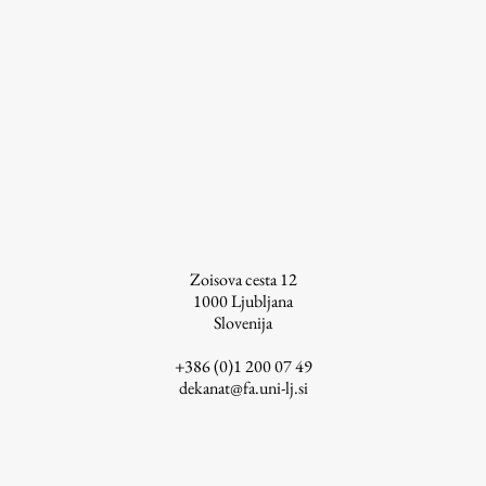
Zoisova cesta 12
1000
Ljubljana
Slovenija
+386 (0)1 200 07 49
dekanat@fa.uni-lj.si