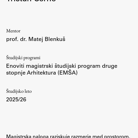
Osebje
Organiziranost
Alumni
Mentor
Knjižnica
prof. dr. Matej Blenkuš
Mednarodno sodelovanje
Članstva v združenjih
Študijski programi
Konzorciji
Enoviti magistrski študijski program druge
Tržna dejavnost
stopnje Arhitektura (EMŠA)
Kontakti
Študijsko leto
Intranet UL FA
2025/26
Intranet UL
Osebni portal FIORI
Spletni arhiv DEPO
Magistrska naloga raziskuje razmerje med prostorom,