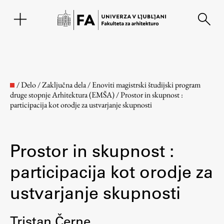
EN
/
Delo
/
Zaključna dela
/
Enoviti magistrski študijski program
druge stopnje Arhitektura (EMŠA)
/
Prostor in skupnost :
participacija kot orodje za ustvarjanje skupnosti
Prostor in skupnost :
participacija kot orodje za
Fakulteta
ustvarjanje skupnosti
O fakulteti
Tristan Černe