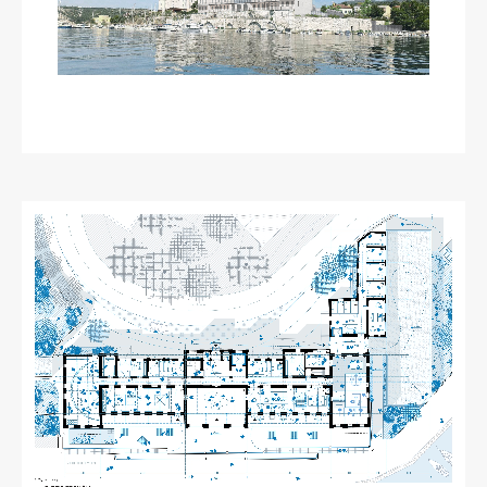
ŠIS (SI)
ŠIS (EN)
Aktualno
Obvestila
Novice
Koledar dogodkov
Program dela
Raziskovanje