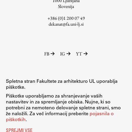
1000
Ljubljana
Slovenija
+386 (0)1 200 07 49
dekanat@fa.uni-lj.si
FB
IG
YT
Spletna stran Fakultete za arhitekturo UL uporablja
piškotke.
Piškotke uporabljamo za shranjevanje vaših
nastavitev in za spremljanje obiska. Nujne, ki so
potrebni za nemoteno delovanje spletne strani, smo
že naložili. Za več informacij preberite
pojasnila o
piškotkih
.
SPREJMI VSE