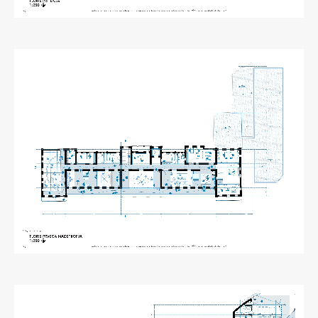
Raziskovalni projekti
Dosežki
Inštituti
Svetlobni LAB
Delo
Seminarji
Seminarske teme
Gostujoči profesor
Delavnice
Študentski projekti
Ekskurzije
Natečaji