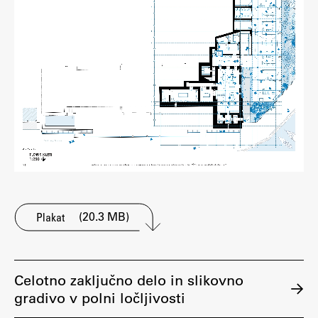
Zaključna dela
Razvojno sodelovanje in humanitarna pomoč
Založništvo
FA–ZA
Zbirke
Publikacije
(20.3 MB)
Plakat
AR – Arhitektura, raziskovanje
Igra ustvarjalnosti
Celotno zaključno delo in slikovno
gradivo v polni ločljivosti