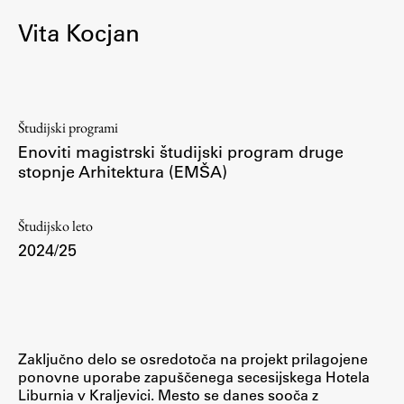
Osebje
Vita Kocjan
Organiziranost
Alumni
Knjižnica
Mednarodno sodelovanje
Študijski programi
Članstva v združenjih
Enoviti magistrski študijski program druge
stopnje Arhitektura (EMŠA)
Konzorciji
Tržna dejavnost
Študijsko leto
Kontakti
2024/25
Intranet UL FA
Intranet UL
Osebni portal FIORI
Zaključno delo se osredotoča na projekt prilagojene
Spletni arhiv DEPO
ponovne uporabe zapuščenega secesijskega Hotela
Liburnia v Kraljevici. Mesto se danes sooča z