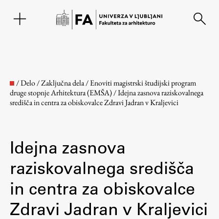
EN
/
Delo
/
Zaključna dela
/
Enoviti magistrski študijski program
druge stopnje Arhitektura (EMŠA)
/
Idejna zasnova raziskovalnega
središča in centra za obiskovalce Zdravi Jadran v Kraljevici
Idejna zasnova
raziskovalnega središča
Fakulteta
in centra za obiskovalce
Zdravi Jadran v Kraljevici
O fakulteti