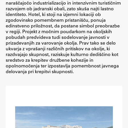
naraščajočo industrializacijo in intenzivnim turističnim
razvojem ob jadranski obali, zato skuša najti lastno
identiteto. Hotel, ki stoji na izjemni lokaciji ob
Študij
zgodovinsko pomembnem pristanišču, ponuja
edinstveno priložnost, da postane simbol preobrazbe
v regiji. Projekt z močnim poudarkom na okoljskih
Predstavitev študija
pobudah predvideva tudi sodelovanje javnosti v
Študentske informacije
prizadevanjih za varovanje okolja. Prav tako se delo
ukvarja z vprašanji različnih pritiskov na okolje, ki
Urniki
razdvajajo skupnost, raziskuje kulturno dediščino kot
Študijski programi
sredstvo za krepitev družbene kohezije in
opolnomočenja ter izpostavlja pomembnost javnega
Predmeti
delovanja pri krepitvi skupnosti.
Izbirni moduli EMŠA
Vpis
Zaključek študija
Mednarodne izmenjave
Študijske prakse
Spletna učilnica